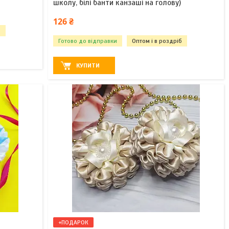
школу, білі банти канзаші на голову)
126 ₴
б
Готово до відправки
Оптом і в роздріб
КУПИТИ
+ПОДАРОК