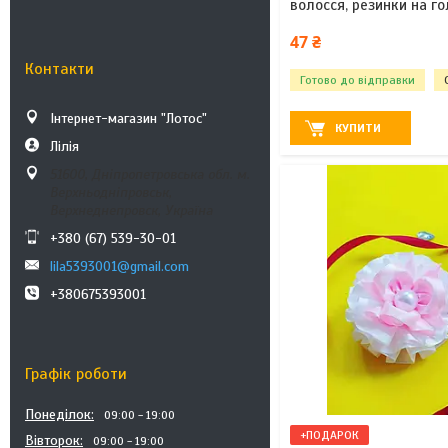
волосся, резинки на го
47 ₴
Контакти
Готово до відправки
Інтернет-магазин "Лотос"
КУПИТИ
Лілія
51600, Дніпропетровська обл. м.
Верхньодніпровськ,
Верхнеднепровск, Україна
+380 (67) 539-30-01
lila5393001@gmail.com
+380675393001
Графік роботи
Понеділок
09:00
19:00
+ПОДАРОК
Вівторок
09:00
19:00