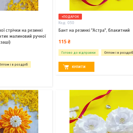
+ПОДАРОК
030
ої стрічки на резинкі
Бант на резинкі "Астра", блакитний
нтик малиновий ручної
115 ₴
заші)
Готово до відправки
Оптом і в роздрі
Оптом і в роздріб
КУПИТИ