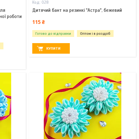
028
для
Дитячий бант на резинкі "Астра", бежевий
ної роботи
115 ₴
Готово до відправки
Оптом і в роздріб
б
КУПИТИ