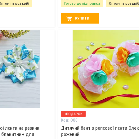
Оптом і в роздріб
Готово до відправки
Оптом і в роздрі
КУПИТИ
+ПОДАРОК
086
ої лєнти на резинкі
Дитячий бант з репсової лєнти Оле
 з блакитним для
рожевий