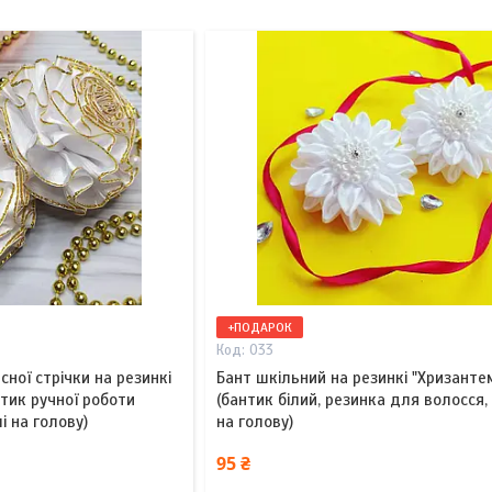
+ПОДАРОК
033
сної стрічки на резинкі
Бант шкільний на резинкі "Хризанте
нтик ручної роботи
(бантик білий, резинка для волосся,
і на голову)
на голову)
95 ₴