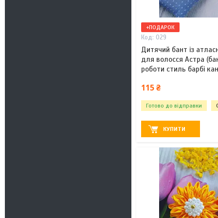
+ПОДАРОК
029
Дитячий бант із атласн
для волосся Астра (ба
роботи стиль барбі кан
115 ₴
Готово до відправки
КУПИТИ