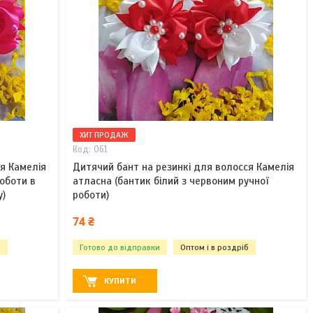
ХИТ ПРОДАЖ
061
я Камелія
Дитячий бант на резинкі для волосся Камелія
оботи в
атласна (бантик білий з червоним ручної
у)
роботи)
74 ₴
б
Готово до відправки
Оптом і в роздріб
КУПИТИ