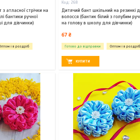
268
 з атласної стрічки на
Дитячий бант шкільний на резинкі 
ілі бантики ручної
волосся (бантик білий з голубим руч
і для дівчинки)
на голову в школу для дівчинки)
67 ₴
Оптом і в роздріб
Готово до відправки
Оптом і в роздрі
КУПИТИ