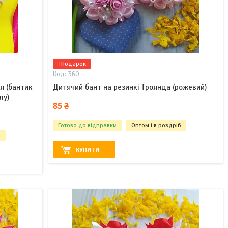
+Подарок
360
я (бантик
Дитячий бант на резинкі Троянда (рожевий)
лу)
85 ₴
Готово до відправки
Оптом і в роздріб
б
КУПИТИ