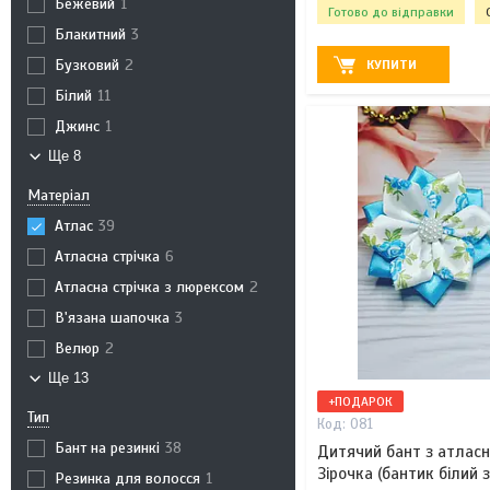
Бежевий
1
Готово до відправки
Блакитний
3
Бузковий
2
КУПИТИ
Білий
11
Джинс
1
Ще 8
Матеріал
Атлас
39
Атласна стрічка
6
Атласна стрічка з люрексом
2
В'язана шапочка
3
Велюр
2
Ще 13
+ПОДАРОК
Тип
081
Бант на резинкі
38
Дитячий бант з атласн
Зірочка (бантик білий
Резинка для волосся
1