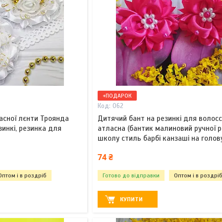
+ПОДАРОК
062
асної лєнти Троянда
Дитячий бант на резинкі для волосс
езинкі, резинка для
атласна (бантик малиновий ручної р
школу стиль барбі канзаші на голов
74 ₴
Оптом і в роздріб
Готово до відправки
Оптом і в роздрі
КУПИТИ