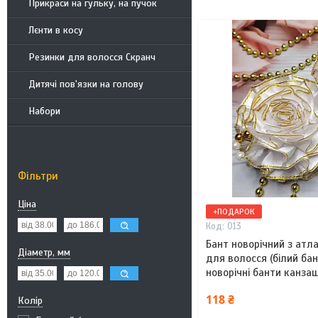
Прикраси на гульку, на пучок
Лєнти в косу
Резинки для волосся Скранч
Дитячі пов'язки на голову
Набори
Фільтри
Ціна
+ПОДАРОК
013
Бант новорічний з атла
Діаметр, мм
для волосся (білий ба
новорічні банти канзаш
118 ₴
Колір