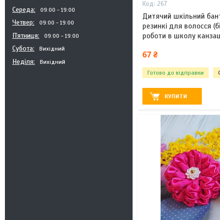
267
Середа
09:00
19:00
Дитячий шкільний бант
Четвер
09:00
19:00
резинкі для волосся (б
Пʼятниця
роботи в школу канзаш
09:00
19:00
Субота
Вихідний
67 ₴
Неділя
Вихідний
Готово до відправки
КУПИТИ