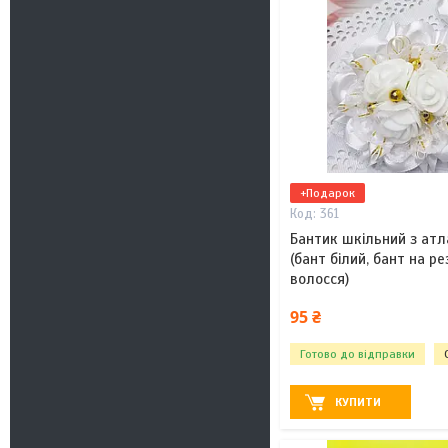
+Подарок
361
Бантик шкільний з атл
(бант білий, бант на р
волосся)
95 ₴
Готово до відправки
КУПИТИ