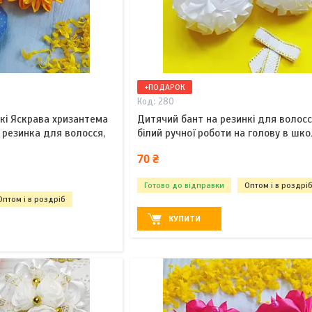
+ПОДАРОК
280
кі Яскрава хризантема
Дитячий бант на резинкі для волосс
 резинка для волосся,
білий ручної роботи на голову в шко
70 ₴
Готово до відправки
Оптом і в роздрі
Оптом і в роздріб
КУПИТИ