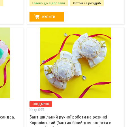
б
Готово до відправки
Оптом і в роздріб
КУПИТИ
+ПОДАРОК
093
ксандра,
Бант шкільний ручної роботи на резинкі
Королівський (бантик білий для волосся в