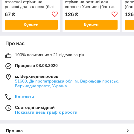
атласної стрічки на
стрічки на резинкі для
репс
резинкі для волосся (білі
волосся Учениця (бантик
(бан
бантики ручної роботи в
білий з синім канзаші на
ручн
67
126
126
₴
₴
школу канзаші для
голову, в школу для
воло
дівчинки)
дівчинки)
для 
Купити
Купити
Про нас
100% позитивних з 21 відгука за рік
Працює з 08.08.2020
м. Верхнеднепровск
51600, Дніпропетровська обл. м. Верхньодніпровськ,
Верхнеднепровск, Україна
Контакти
Сьогодні вихідний
Показати весь графік роботи
Про нас