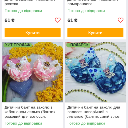
рожева
помаранчева
Готово до відправки
Готово до відправки
61
61
₴
₴
Купити
Купити
ХИТ ПРОДАЖ
+ПОДАРОК
Дитячий бант на заколкі з
Дитячий бант на заколкі для
кабошоном лялька (бантик
волосся новорічний з
рожевий для волосся,
лялькою (бантик синій з лол
бантики на голову, заколка
ручної роботи на голову для
Готово до відправки
Готово до відправки
для волосся)
дівчаток канзаші)