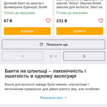
Дитячий бант на заколкі з
заколкі "Аліса" (бантик білий,
фоамирана Єдиноріг, білий
заколка для волосся, бант на
голову)
Готово до відправки
Готово до відправки
67
231
₴
₴
Купити
Купити
Показати ще
1
/ 4
Банти на шпильці – лаконічність і
ошатність в одному аксесуарі
Банти для волосся завжди були ніжним, елегантним і
витонченим прикрасою для дівчат різного віку, але особливо
красиво вони виглядають на діток. Варто згадати хоча б День
Показати все
знань і маленьких першокласниць з красивими, святковими
зачісками, де бант займав чільне місце. Але на цьому їх