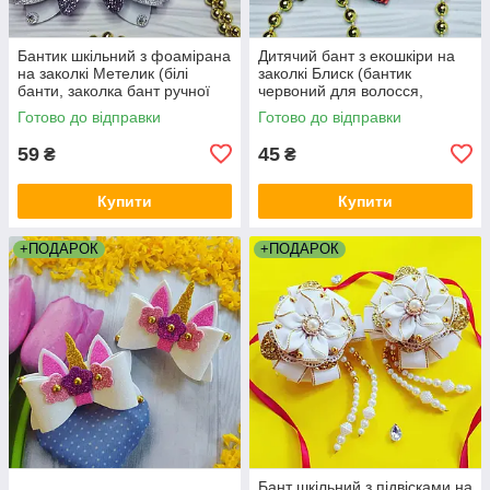
Бантик шкільний з фоамірана
Дитячий бант з екошкіри на
на заколкі Метелик (білі
заколкі Блиск (бантик
банти, заколка бант ручної
червоний для волосся,
роботи для волосся в школу,
заколка на голову канзаші)
Готово до відправки
Готово до відправки
канзаші)
59
45
₴
₴
Купити
Купити
+ПОДАРОК
+ПОДАРОК
Бант шкільний з підвісками на