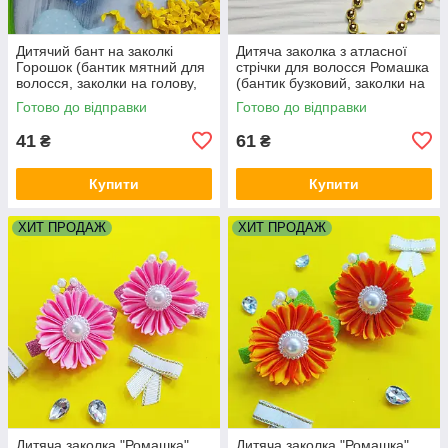
Дитячий бант на заколкі
Дитяча заколка з атласної
Горошок (бантик мятний для
стрічки для волосся Ромашка
волосся, заколки на голову,
(бантик бузковий, заколки на
бантики)
голову канзаші)
Готово до відправки
Готово до відправки
41
61
₴
₴
Купити
Купити
ХИТ ПРОДАЖ
ХИТ ПРОДАЖ
Дитяча заколка "Ромашка",
Дитяча заколка "Ромашка",