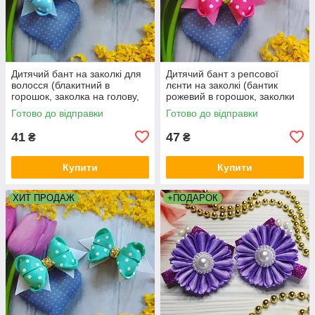
Дитячий бант на заколкі для
Дитячий бант з репсової
волосся (блакитний в
лєнти на заколкі (бантик
горошок, заколка на голову,
рожевий в горошок, заколки
модні заколки)
на голову, бантики для
Готово до відправки
Готово до відправки
волосся)
41
47
₴
₴
Купити
Купити
ХИТ ПРОДАЖ
+ПОДАРОК