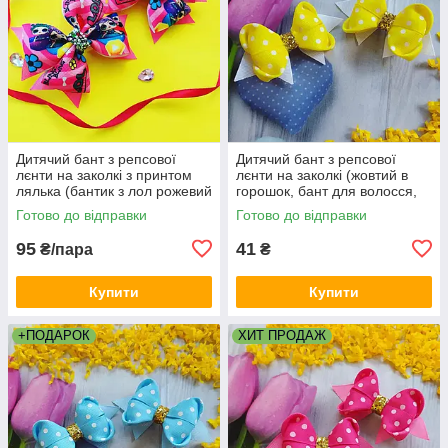
Дитячий бант з репсової
Дитячий бант з репсової
лєнти на заколкі з принтом
лєнти на заколкі (жовтий в
лялька (бантик з лол рожевий
горошок, бант для волосся,
для волосся, бантики на
заколка на голову)
Готово до відправки
Готово до відправки
голову)
95
41
₴/пара
₴
Купити
Купити
+ПОДАРОК
ХИТ ПРОДАЖ