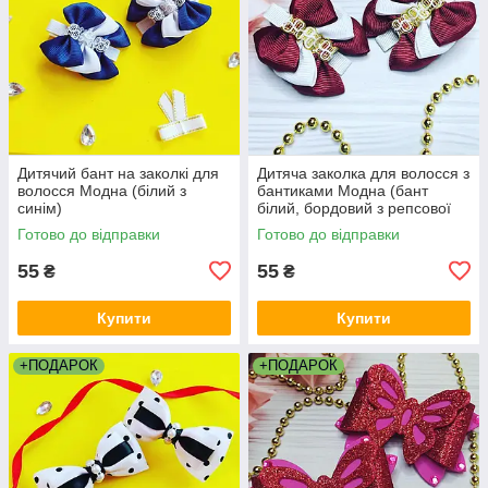
Дитячий бант на заколкі для
Дитяча заколка для волосся з
волосся Модна (білий з
бантиками Модна (бант
синім)
білий, бордовий з репсової
стрічки, банти на голову
Готово до відправки
Готово до відправки
канзаші)
55
55
₴
₴
Купити
Купити
+ПОДАРОК
+ПОДАРОК