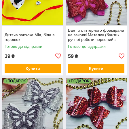
Бант з гліттерного фоамірана
Дитяча заколка Мія, біла в
на заколкі Метелик (бантик
горошок
ручної роботи червоний з
малиновим, заколка для
Готово до відправки
Готово до відправки
волосся в школу)
39
59
₴
₴
Купити
Купити
+ПОДАРОК
+ПОДАРОК