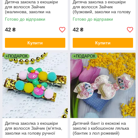
Дитяча закокла з екошкіри
Дитяча заколка з екошкіри
для волосся Зайчик
для волосся Зайчик
(малинова, заколки на
(бузковий, заколки на голову
голову, заколка бант канзаші)
ручної роботи для дівчаток)
Готово до відправки
Готово до відправки
42
42
₴
₴
Купити
Купити
+ПОДАРОК
+ПОДАРОК
Дитяча заколка з екошкіри
Дитячий бант із екокожі на
для волосся Зайчик (м'ятна,
заколкі з кабошоном лялька
заколки на голову ручної
(бантик з лол рожевий)