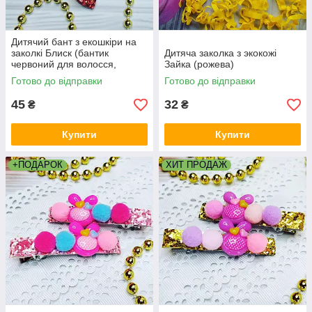
Дитячий бант з екошкіри на
заколкі Блиск (бантик
Дитяча заколка з экокожі
червоний для волосся,
Зайка (рожева)
заколка на голову канзаші)
Готово до відправки
Готово до відправки
45
32
₴
₴
Купити
Купити
+ПОДАРОК
ХИТ ПРОДАЖ