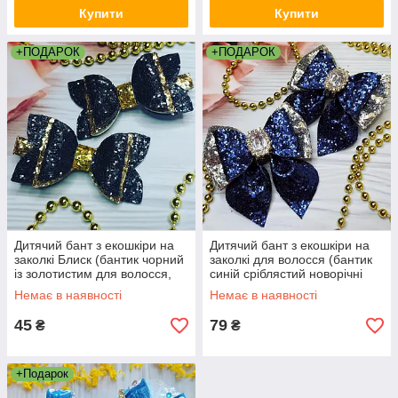
Купити
Купити
+ПОДАРОК
+ПОДАРОК
Дитячий бант з екошкіри на
Дитячий бант з екошкіри на
заколкі Блиск (бантик чорний
заколкі для волосся (бантик
із золотистим для волосся,
синій сріблястий новорічні
прикраси на голову канзаші)
банти ручної роботи канзаші)
Немає в наявності
Немає в наявності
45
79
₴
₴
+Подарок