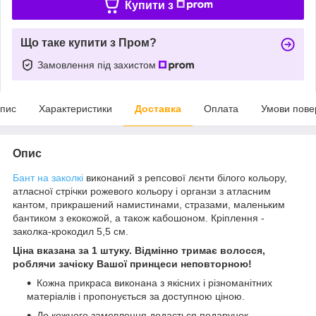
Купити з
Що таке купити з Пром?
Замовлення під захистом
пис
Характеристики
Доставка
Оплата
Умови пове
Опис
Бант на заколкі
виконаний з репсової лєнти білого кольору,
атласної стрічки рожевого кольору і органзи з атласним
кантом, прикрашений намистинами, стразами, маленьким
бантиком з екокожой, а також кабошоном. Кріплення -
заколка-крокодил 5,5 см.
Ціна вказана за 1 штуку. Відмінно тримає волосся,
роблячи зачіску Вашої принцеси неповторною!
Кожна прикраса виконана з якісних і різноманітних
матеріалів і пропонується за доступною ціною.
До кожного замовлення додається подарунок.