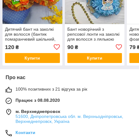
Дитячий бант на заколкі
Бант новорічний з
Дитя
для волосся (бантик
репсової лєнти на заколкі
ново
помаранчевий шкільний,
для волосся з лялькою
фоам
заколка ручної роботи в
(бантик блакитний з лол
воло
120
90
79
₴
₴
школу на голову, канзаші)
ручної роботи в школу
шкіл
прикраси канзаші)
ручн
Купити
Купити
Про нас
100% позитивних з 21 відгука за рік
Працює з 08.08.2020
м. Верхнеднепровск
51600, Дніпропетровська обл. м. Верхньодніпровськ,
Верхнеднепровск, Україна
Контакти