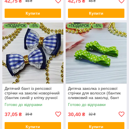
42,75
42,75
₴
₴
45 ₴
45 ₴
Купити
Купити
+ПОДАРОК
–5%
+ПОДАРОК
–5%
Дитячий бант із репсової
Дитяча заколка з репсової
стрічки на заколкі новорічний
стрічки для волосся (бантик
(бантик синій у клітку ручної
оливковий на заколці, бант
роботи канзаші)
на голову ручна робота,
Готово до відправки
Готово до відправки
канзаші)
37,05
30,40
₴
₴
39 ₴
32 ₴
Купити
Купити