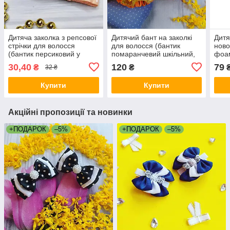
Дитяча заколка з репсової
Дитячий бант на заколкі
Дитя
стрічки для волосся
для волосся (бантик
ново
(бантик персиковий у
помаранчевий шкільний,
фоам
горошок на заколкі, бант
заколка ручної роботи в
воло
30,40
120
79
₴
₴
32 ₴
на голову, прикраси
школу на голову, канзаші)
шкіл
канзаші)
ручн
Купити
Купити
Акційні пропозиції та новинки
+ПОДАРОК
–5%
+ПОДАРОК
–5%