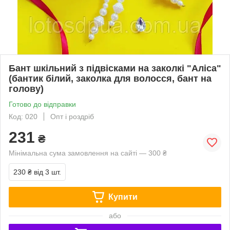
Бант шкільний з підвісками на заколкі "Аліса"
(бантик білий, заколка для волосся, бант на
голову)
Готово до відправки
Код: 020
Опт і роздріб
231
₴
Мінімальна сума замовлення на сайті — 300 ₴
230 ₴
від 3 шт.
Купити
або