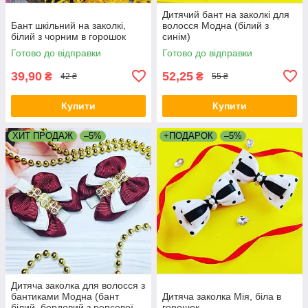
Дитячий бант на заколкі для
Бант шкільний на заколкі,
волосся Модна (білий з
білий з чорним в горошок
синім)
Готово до відправки
Готово до відправки
39,90
52,25
₴
₴
42 ₴
55 ₴
Купити
Купити
ХИТ ПРОДАЖ
–5%
+ПОДАРОК
–5%
Дитяча заколка для волосся з
бантиками Модна (бант
Дитяча заколка Мія, біла в
білий, бордовий з репсової
горошок