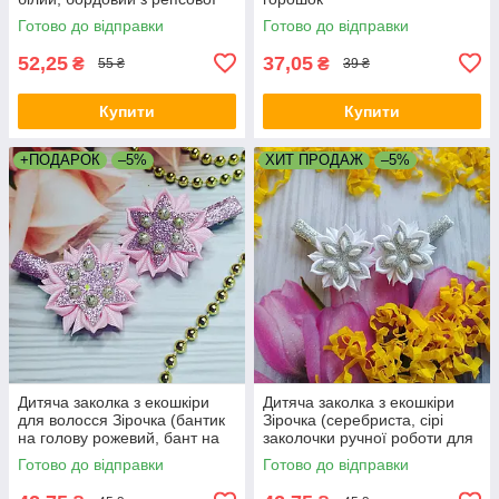
стрічки, банти на голову
Готово до відправки
Готово до відправки
канзаші)
52,25
37,05
₴
₴
55 ₴
39 ₴
Купити
Купити
+ПОДАРОК
–5%
ХИТ ПРОДАЖ
–5%
Дитяча заколка з екошкіри
Дитяча заколка з екошкіри
для волосся Зірочка (бантик
Зірочка (серебриста, сірі
на голову рожевий, бант на
заколочки ручної роботи для
заколкі ручної роботи)
дівчинки, канзаші)
Готово до відправки
Готово до відправки