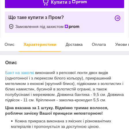
Купити з
Що таке купити з Пром?
Замовлення під захистом
Опис
Характеристики
Доставка
Оплата
Умови 
Опис
Бант на заколкі
виконаний з репсової лєнти двох видів
(однотонної і з люрексом білого кольору), прикрашений
метеликом з екокожі (крупний блиск), підвісками з золотистих і
білих намистин, бусиной в золотистій огранкі, а також
полубусінамі і мереживом. Довжина бантика - 9,5 см. Довжина
підвісок - 11 см. Кріплення - заколка-крокодил 5,5 см.
Ціна вказана за 1 штуку. Відмінно тримає волосся,
роблячи зачіску Вашої принцеси неповторною!
Кожна прикраса виконана з якісних і різноманітних
матеріалів і пропонується за доступною ціною.