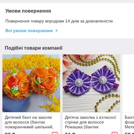
Умови повернення
Повернення товару впродовж 14 днів за домовленістю
Всі умови повернення
Подібні товари компанії
Дитячий бант на заколкі
Дитяча заколка з атласної
Бант
для волосся (бантик
стрічки для волосся
фоам
помаранчевий шкільний,
Ромашка (бантик
Мете
заколка ручної роботи в
бузковий, заколки на
зако