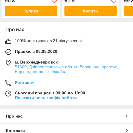
90
61
59
₴
₴
школу на голову, канзаші)
голову канзаші)
робо
школ
Купити
Купити
Про нас
100% позитивних з 21 відгука за рік
Працює з 08.08.2020
м. Верхнеднепровск
51600, Дніпропетровська обл. м. Верхньодніпровськ,
Верхнеднепровск, Україна
Контакти
Сьогодні працює з 09:00 до 19:00
Показати весь графік роботи
Про нас
Контакти