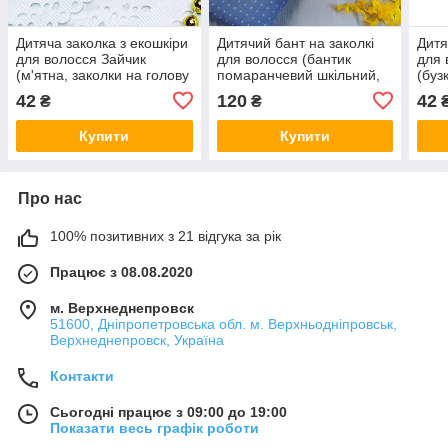
Дитяча заколка з екошкіри
Дитячий бант на заколкі
Дитя
для волосся Зайчик
для волосся (бантик
для 
(м'ятна, заколки на голову
помаранчевий шкільний,
(буз
ручної роботи, прикраси
заколка ручної роботи в
голо
42
120
42
₴
₴
для зачісок)
школу на голову, канзаші)
дівч
Купити
Купити
Про нас
100% позитивних з 21 відгука за рік
Працює з 08.08.2020
м. Верхнеднепровск
51600, Дніпропетровська обл. м. Верхньодніпровськ,
Верхнеднепровск, Україна
Контакти
Сьогодні працює з 09:00 до 19:00
Показати весь графік роботи