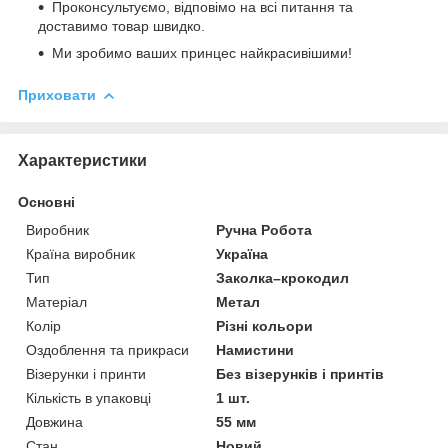
Проконсультуємо, відповімо на всі питання та
доставимо товар швидко.
Ми зробимо ваших принцес найкрасивішими!
Приховати
Характеристики
Основні
Виробник
Ручна Робота
Країна виробник
Україна
Тип
Заколка–крокодил
Матеріал
Метал
Колір
Різні кольори
Оздоблення та прикраси
Намистини
Візерунки і принти
Без візерунків і принтів
Кількість в упаковці
1 шт.
Довжина
55 мм
Стан
Новий