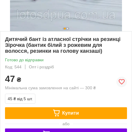
Дитячий бант із атласної стрічки на резинці
Зірочка (бантик білий з рожевим для
волосся, резинки на голову канзаші)
Готово до відправки
Код: 544
Опт і роздріб
47
₴
Мінімальна сума замовлення на сайті — 300 ₴
45 ₴
від 5 шт.
Купити
або