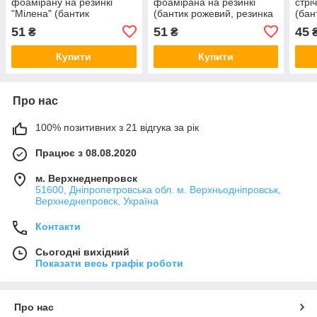
фоамірану на резинкі
фоамірана на резинкі
стрі
"Мілена" (бантик
(бантик рожевий, резинка
(бан
блакитний з рожевим,
для волосся, бант на
голо
51
51
45
₴
₴
резинка для волосся,
голову, канзаші)
воло
канзаші)
Купити
Купити
Про нас
100% позитивних з 21 відгука за рік
Працює з 08.08.2020
м. Верхнеднепровск
51600, Дніпропетровська обл. м. Верхньодніпровськ,
Верхнеднепровск, Україна
Контакти
Сьогодні вихідний
Показати весь графік роботи
Про нас