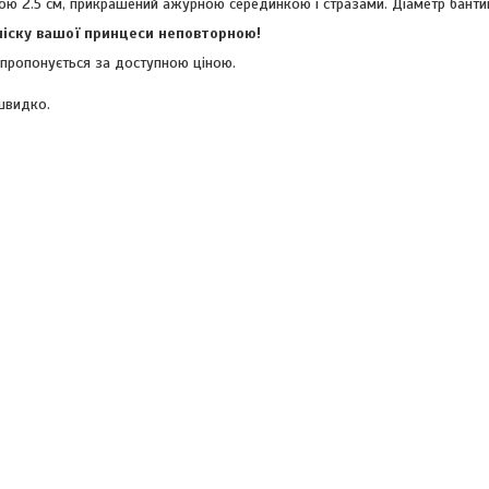
ою 2.5 см, прикрашений ажурною серединкою і стразами. Діаметр бантик
ачіску вашої принцеси неповторною!
і пропонується за доступною ціною.
 швидко.