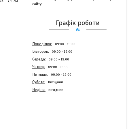
а - 7,5 см.
сайту.
Графік роботи
Понеділок
09:00
19:00
Вівторок
09:00
19:00
Середа
09:00
19:00
Четвер
09:00
19:00
Пʼятниця
09:00
19:00
Субота
Вихідний
Неділя
Вихідний
Бант шкільний на резинкі
"Хризантема" (бантик
білий, резинка для