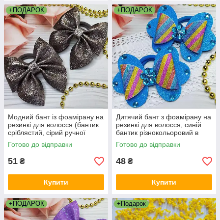
+ПОДАРОК
+ПОДАРОК
Модний бант із фоамірану на
Дитячий бант з фоамірану на
резинкі для волосся (бантик
резинкі для волосся, синій
сріблястий, сірий ручної
бантик різнокольоровий в
роботи канзаші шкільні
школу канзаші шкільні банти
Готово до відправки
Готово до відправки
банти)
51
48
₴
₴
Купити
Купити
+ПОДАРОК
+Подарок