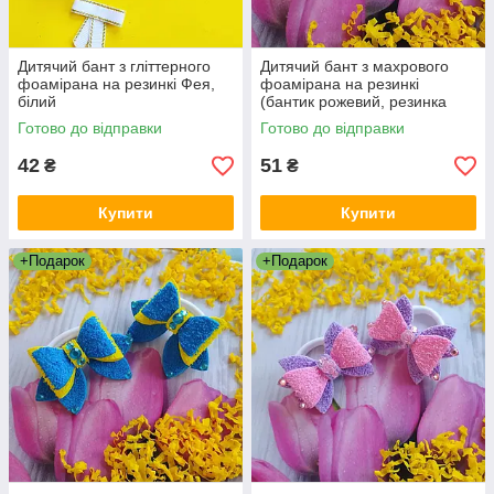
Дитячий бант з гліттерного
Дитячий бант з махрового
фоамірана на резинкі Фея,
фоамірана на резинкі
білий
(бантик рожевий, резинка
для волосся, бант на голову,
Готово до відправки
Готово до відправки
канзаші)
42
51
₴
₴
Купити
Купити
+Подарок
+Подарок