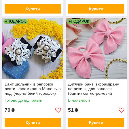
Купити
Купити
+ПОДАРОК
+ПОДАРОК
Бант шкільний із репсової
Дитячий бант із фоамірану
лєнти і фоамирана Маленька
на резинкі для волосся
леді (чорно-білий горошок)
(бантик світло-рожевий
ручної роботи в школу
Готово до відправки
В наявності
новорічні банти канзаші для
дівчат)
70
51
₴
₴
Купити
Купити