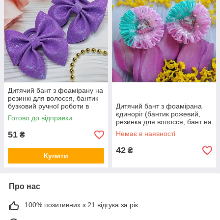
Дитячий бант з фоамірану на
резинкі для волосся, бантик
бузковий ручної роботи в
Дитячий бант з фоамірана
школу канзаші шкільні банти
єдиноріг (бантик рожевий,
Готово до відправки
резинка для волосся, бант на
резинкі на голову)
51
Немає в наявності
₴
42
₴
Купити
Про нас
100% позитивних з 21 відгука за рік