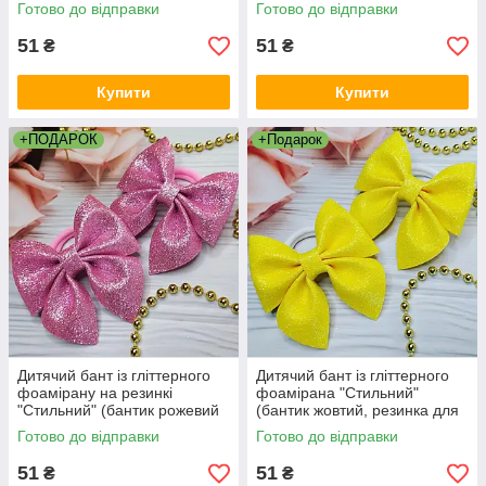
рожевим, резинка для
блакитний, резинка для
Готово до відправки
Готово до відправки
волосся, канзаші)
волосся, канзаші)
51
51
₴
₴
Купити
Купити
+ПОДАРОК
+Подарок
Дитячий бант із гліттерного
Дитячий бант із гліттерного
фоамірану на резинкі
фоамірана "Стильний"
"Стильний" (бантик рожевий
(бантик жовтий, резинка для
на голову, резинка для
волосся, бант на резинкі на
Готово до відправки
Готово до відправки
волосся)
голову)
51
51
₴
₴