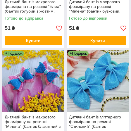
Дитячий бант із махрового
Дитячий бант із махрового
фоамірана на резинкі "Еліза"
фоамірану на резинкі
(бантик голубий з жовтим,
"Мілена" (бантик бузковий,
резинка для волосся,
резинка для волосся, бант на
Готово до відправки
Готово до відправки
канзаші)
голову)
51
51
₴
₴
Купити
Купити
+Подарок
+Подарок
Дитячий бант із махрового
Дитячий бант із гліттерного
фоамірану на резинкі
фоамірана на резинкі
"Мілена" (бантик блакитний з
"Стильний" (бантик