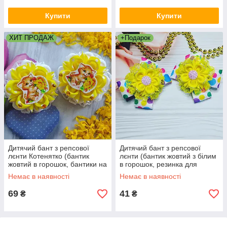
Купити
Купити
ХИТ ПРОДАЖ
+Подарок
Дитячий бант з репсової
Дитячий бант з репсової
лєнти Котенятко (бантик
лєнти (бантик жовтий з білим
жовтий в горошок, бантики на
в горошок, резинка для
резинкі, резинки канзаші)
волосся, резинки канзаші)
Немає в наявності
Немає в наявності
69
41
₴
₴