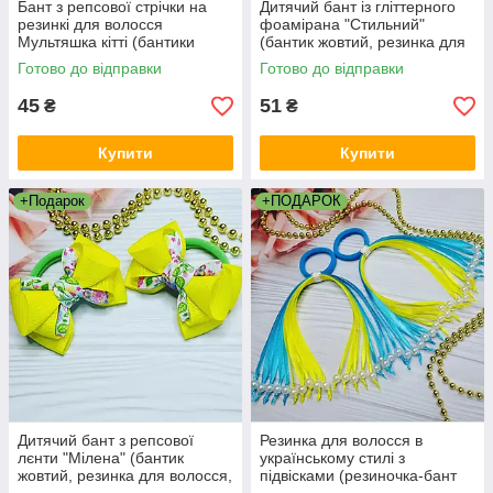
Бант з репсової стрічки на
Дитячий бант із гліттерного
резинкі для волосся
фоамірана "Стильний"
Мультяшка кітті (бантики
(бантик жовтий, резинка для
жовті дитячі в школу на
волосся, бант на резинкі на
Готово до відправки
Готово до відправки
голову модні канзаші)
голову)
45
51
₴
₴
Купити
Купити
+Подарок
+ПОДАРОК
Дитячий бант з репсової
Резинка для волосся в
лєнти "Мілена" (бантик
українському стилі з
жовтий, резинка для волосся,
підвісками (резиночка-бант