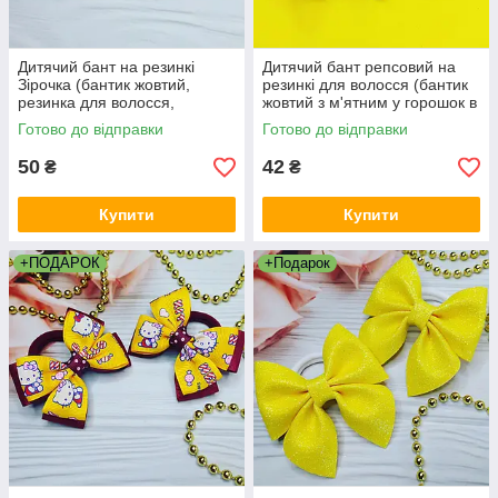
Дитячий бант на резинкі
Дитячий бант репсовий на
Зірочка (бантик жовтий,
резинкі для волосся (бантик
резинка для волосся,
жовтий з м'ятним у горошок в
бантики на голову ручної
школу садок, ручної роботи
Готово до відправки
Готово до відправки
роботи)
для дівчинки)
50
42
₴
₴
Купити
Купити
+ПОДАРОК
+Подарок