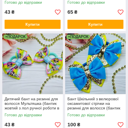
репсові бантики на голову)
жовто-блакитний в школу,
Готово до відправки
Готово до відправки
банти шкільні ручної роботи)
43
65
₴
₴
Купити
Купити
+ПОДАРОК
+ПОДАРОК
Дитячий бант на резинкі для
Бант Шкільний з велюрової
волосся Мультяшка (бантик
оксамитової стрічки на
жовтий з лол ручної роботи в
резинкі для волосся (бантик
школу різнокольорові банти
жовтий блакитний канзаші
Готово до відправки
Готово до відправки
канзаші)
для дівчинки)
43
100
₴
₴