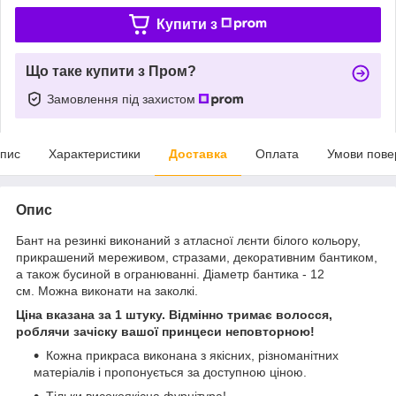
Купити з
Що таке купити з Пром?
Замовлення під захистом
пис
Характеристики
Доставка
Оплата
Умови пове
Опис
Бант на резинкі виконаний з атласної лєнти білого кольору,
прикрашений мереживом, стразами, декоративним бантиком,
а також бусиной в огранюванні. Діаметр бантика - 12
см. Можна виконати на заколкі.
Ціна вказана за 1 штуку. Відмінно тримає волосся,
роблячи зачіску вашої принцеси неповторною!
Кожна прикраса виконана з якісних, різноманітних
матеріалів і пропонується за доступною ціною.
Тільки високоякісна фурнітура!