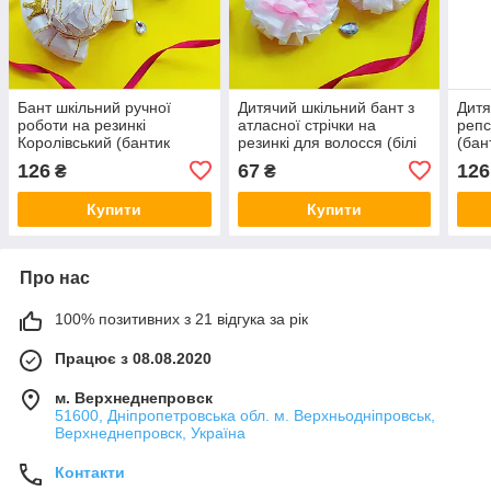
Бант шкільний ручної
Дитячий шкільний бант з
Дитя
роботи на резинкі
атласної стрічки на
репс
Королівський (бантик
резинкі для волосся (білі
(бан
білий для волосся в
бантики ручної роботи в
ручн
126
67
126
₴
₴
школу, білі банти канзаші
школу канзаші для
воло
на голову)
дівчинки)
для 
Купити
Купити
Про нас
100% позитивних з 21 відгука за рік
Працює з 08.08.2020
м. Верхнеднепровск
51600, Дніпропетровська обл. м. Верхньодніпровськ,
Верхнеднепровск, Україна
Контакти