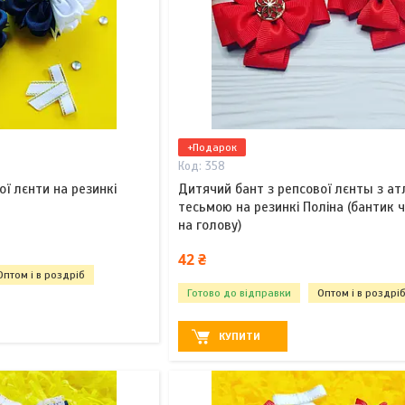
+Подарок
358
ї лєнти на резинкі
Дитячий бант з репсової лєнты з ат
тесьмою на резинкі Поліна (бантик 
на голову)
42 ₴
Оптом і в роздріб
Готово до відправки
Оптом і в роздрі
КУПИТИ