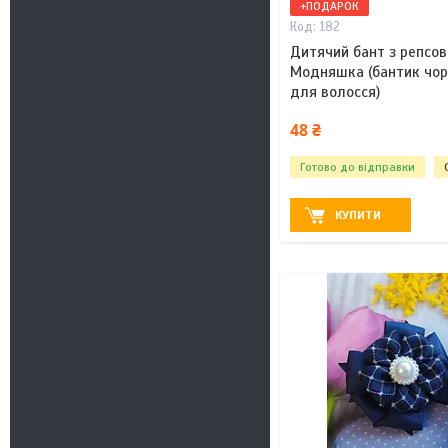
+ПОДАРОК
182
Дитячий бант з репсов
Модняшка (бантик чорн
для волосся)
48 ₴
Готово до відправки
КУПИТИ