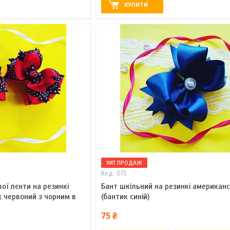
КУПИТИ
ХИТ ПРОДАЖ
071
ої лєнти на резинкі
Бант шкільний на резинкі американ
 червоний з чорним в
(бантик синій)
75 ₴