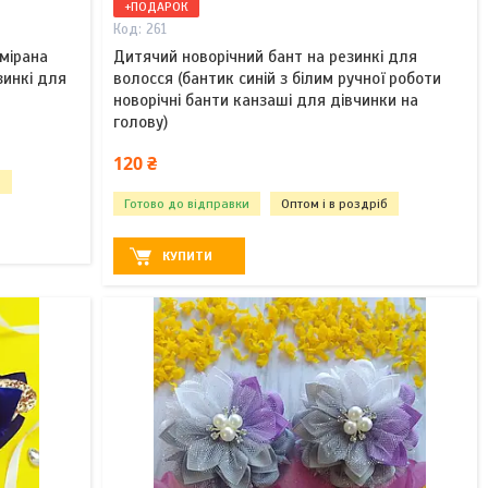
+ПОДАРОК
261
амірана
Дитячий новорічний бант на резинкі для
зинкі для
волосся (бантик синій з білим ручної роботи
новорічні банти канзаші для дівчинки на
голову)
120 ₴
б
Готово до відправки
Оптом і в роздріб
КУПИТИ