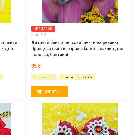
+ПОДАРОК
312
ої лєнти
Дитячий бант з репсової лєнти на резинкі
оти для
Принцеса (бантик сірий з білим, резинка для
волосся, бантики)
95 ₴
б
В наявності
Оптом і в роздріб
КУПИТИ