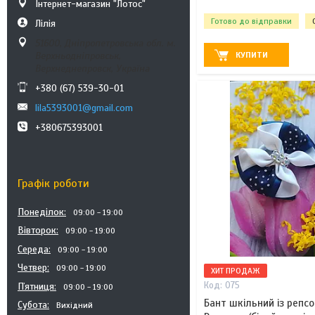
Інтернет-магазин "Лотос"
Готово до відправки
Лілія
51600, Дніпропетровська обл. м.
КУПИТИ
Верхньодніпровськ,
Верхнеднепровск, Україна
+380 (67) 539-30-01
lila5393001@gmail.com
+380675393001
Графік роботи
Понеділок
09:00
19:00
Вівторок
09:00
19:00
Середа
09:00
19:00
Четвер
09:00
19:00
ХИТ ПРОДАЖ
075
Пʼятниця
09:00
19:00
Бант шкільний із репсо
Субота
Вихідний