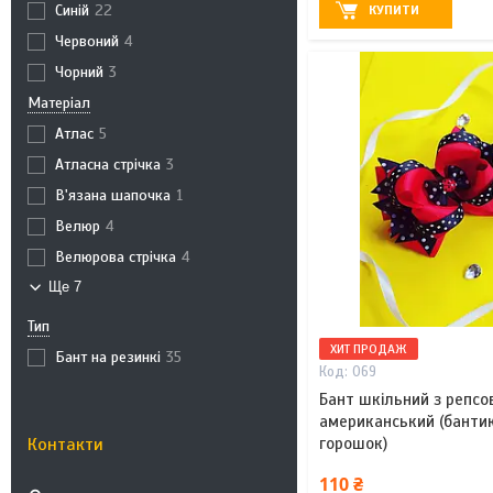
Синій
22
КУПИТИ
Червоний
4
Чорний
3
Матеріал
Атлас
5
Атласна стрічка
3
В'язана шапочка
1
Велюр
4
Велюрова стрічка
4
Ще 7
Тип
ХИТ ПРОДАЖ
Бант на резинкі
35
069
Бант шкільний з репсов
американський (бантик
горошок)
Контакти
110 ₴