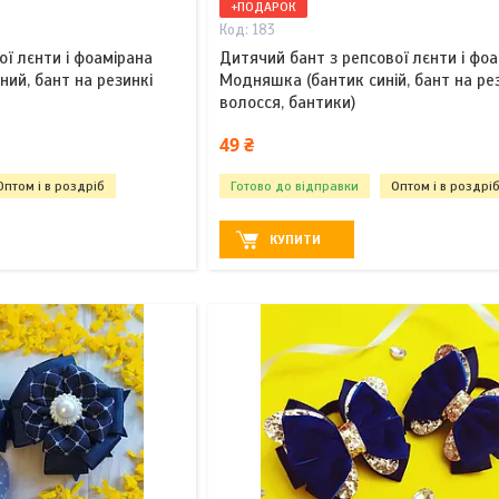
+ПОДАРОК
183
ої лєнти і фоамірана
Дитячий бант з репсової лєнти і фо
ий, бант на резинкі
Модняшка (бантик синій, бант на ре
волосся, бантики)
49 ₴
Оптом і в роздріб
Готово до відправки
Оптом і в роздрі
КУПИТИ