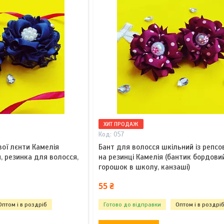
ХИТ ПРОДАЖ
057
вої лєнти Камелія
Бант для волосся шкільний із репсов
, резинка для волосся,
на резинці Камелія (бантик бордови
горошок в школу, канзаші)
55 ₴
Оптом і в роздріб
Готово до відправки
Оптом і в роздрі