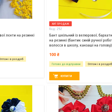
ХИТ ПРОДАЖ
292
вої лєнти на резинкі
Бант шкільний із велюрової, бархатн
на резинкі (бантик синій ручної роб
волосся в школу, канзаші на голову)
100 ₴
Оптом і в роздріб
Готово до відправки
Оптом і в роздрі
КУПИТИ