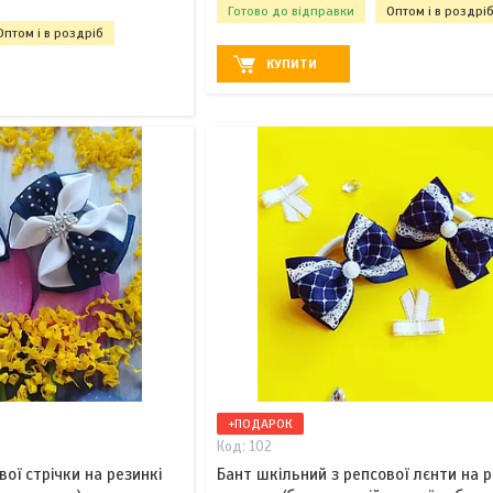
Готово до відправки
Оптом і в роздрі
Оптом і в роздріб
КУПИТИ
+ПОДАРОК
102
вої стрічки на резинкі
Бант шкільний з репсової лєнти на 