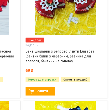
+Подарок
363
ласной
Бант шкільний з репсової лєнти Елізабет
червоний
(бантик білий з червоним, резинка для
волосся, бантики на голову)
69 ₴
б
Готово до відправки
Оптом і в роздріб
КУПИТИ