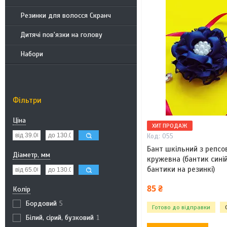
Резинки для волосся Скранч
Дитячі пов'язки на голову
Набори
Фільтри
Ціна
ХИТ ПРОДАЖ
055
Бант шкільний з репсо
Діаметр, мм
кружевна (бантик синій
бантики на резинкі)
85 ₴
Колір
Бордовий
5
Готово до відправки
Білий, сірий, бузковий
1