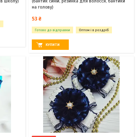
 в школу)
(бантик синій, резинка для волосся, бантики
на голову)
53 ₴
б
Готово до відправки
Оптом і в роздріб
КУПИТИ