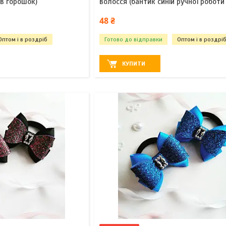
 в горошок)
волосся (бантик синій ручної роботи
48 ₴
Оптом і в роздріб
Готово до відправки
Оптом і в роздрі
КУПИТИ