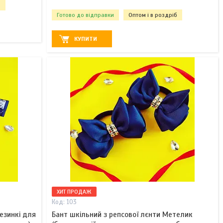
б
Готово до відправки
Оптом і в роздріб
КУПИТИ
ХИТ ПРОДАЖ
103
резинкі для
Бант шкільний з репсової лєнти Метелик