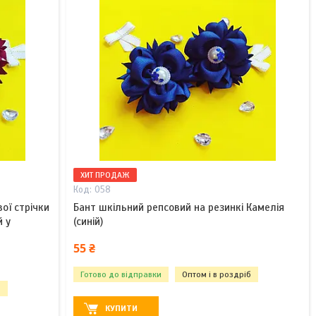
ХИТ ПРОДАЖ
058
ої стрічки
Бант шкільний репсовий на резинкі Камелія
й у
(синій)
55 ₴
Готово до відправки
Оптом і в роздріб
б
КУПИТИ