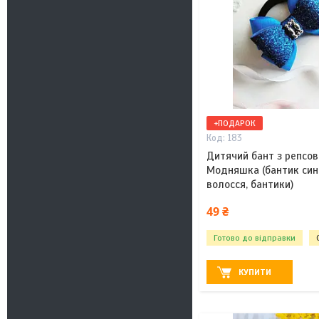
+ПОДАРОК
183
Дитячий бант з репсов
Модняшка (бантик сині
волосся, бантики)
49 ₴
Готово до відправки
КУПИТИ