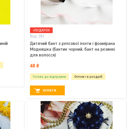
+ПОДАРОК
182
иній
Дитячий бант з репсової лєнти і фоамірана
Модняшка (бантик чорний, бант на резинкі
для волосся)
48 ₴
б
Готово до відправки
Оптом і в роздріб
КУПИТИ