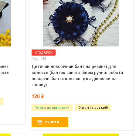
+ПОДАРОК
261
инкі
Дитячий новорічний бант на резинкі для
осся,
волосся (бантик синій з білим ручної роботи
новорічні банти канзаші для дівчинки на
голову)
120 ₴
б
Готово до відправки
Оптом і в роздріб
КУПИТИ