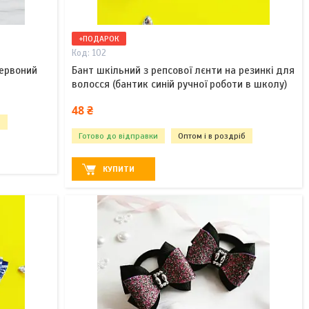
+ПОДАРОК
102
червоний
Бант шкільний з репсової лєнти на резинкі для
волосся (бантик синій ручної роботи в школу)
48 ₴
б
Готово до відправки
Оптом і в роздріб
КУПИТИ