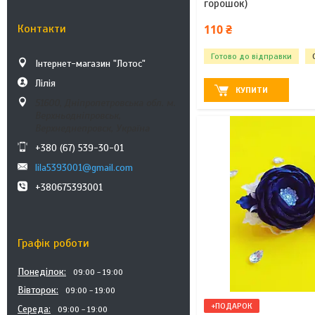
горошок)
Контакти
110 ₴
Готово до відправки
Інтернет-магазин "Лотос"
Лілія
КУПИТИ
51600, Дніпропетровська обл. м.
Верхньодніпровськ,
Верхнеднепровск, Україна
+380 (67) 539-30-01
lila5393001@gmail.com
+380675393001
Графік роботи
Понеділок
09:00
19:00
Вівторок
09:00
19:00
+ПОДАРОК
Середа
09:00
19:00