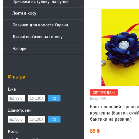
Прикраси на гульку, на пучок
Лєнти в косу
Резинки для волосся Скранч
Дитячі пов'язки на голову
Набори
Фільтри
Ціна
ХИТ ПРОДАЖ
055
Бант шкільний з репсо
Діаметр, мм
кружевна (бантик синій
бантики на резинкі)
85 ₴
Колір