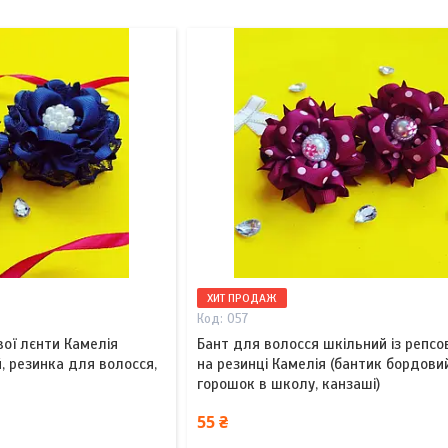
ХИТ ПРОДАЖ
057
вої лєнти Камелія
Бант для волосся шкільний із репсов
, резинка для волосся,
на резинці Камелія (бантик бордови
горошок в школу, канзаші)
55 ₴