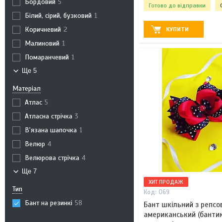
Бордовий
5
Готово до відправки
Білий, сірий, бузковий
1
Коричневий
2
КУПИТИ
Малиновий
1
Помаранчевий
1
Ще 5
Матеріал
Атлас
5
Атласна стрічка
3
В'язана шапочка
1
Велюр
4
Велюрова стрічка
4
Ще 7
ХИТ ПРОДАЖ
Тип
069
Бант на резинкі
58
Бант шкільний з репсов
американський (бантик