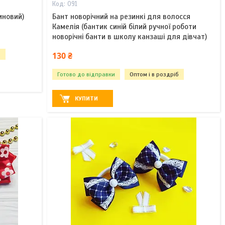
091
иновий)
Бант новорічний на резинкі для волосся
Камелія (бантик синій білий ручної роботи
новорічні банти в школу канзаші для дівчат)
130 ₴
б
Готово до відправки
Оптом і в роздріб
КУПИТИ