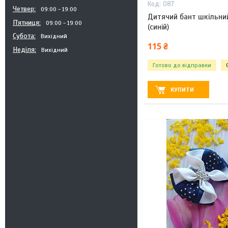
087
Четвер
09:00
19:00
Дитячий бант шкільний
Пʼятниця
09:00
19:00
(синій)
Субота
Вихідний
115 ₴
Неділя
Вихідний
Готово до відправки
КУПИТИ