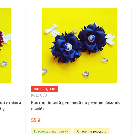
ХИТ ПРОДАЖ
058
ої стрічки
Бант шкільний репсовий на резинкі Камелія
й у
(синій)
55 ₴
Готово до відправки
Оптом і в роздріб