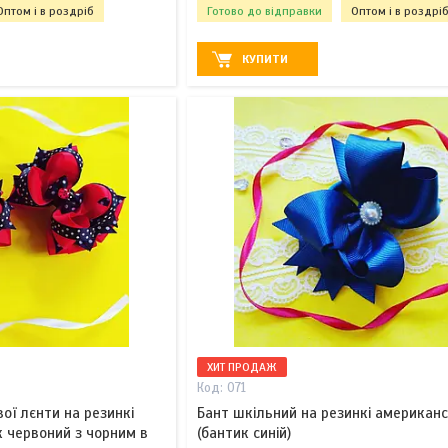
Оптом і в роздріб
Готово до відправки
Оптом і в роздрі
КУПИТИ
ХИТ ПРОДАЖ
071
ої лєнти на резинкі
Бант шкільний на резинкі американ
 червоний з чорним в
(бантик синій)