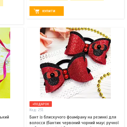
б
КУПИТИ
+ПОДАРОК
231
ський
Бант із блискучого фоамірану на резинкі для
волосся (бантик червоний чорний маус ручної