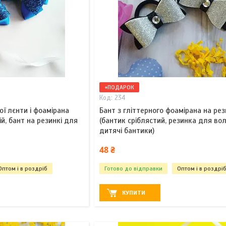
+ПОДАРОК
234
ої лєнти і фоамірана
Бант з гліттерного фоамірана на рез
й, бант на резинкі для
(бантик сріблястий, резинка для вол
дитячі бантики)
48 ₴
Оптом і в роздріб
Готово до відправки
Оптом і в роздрі
КУПИТИ