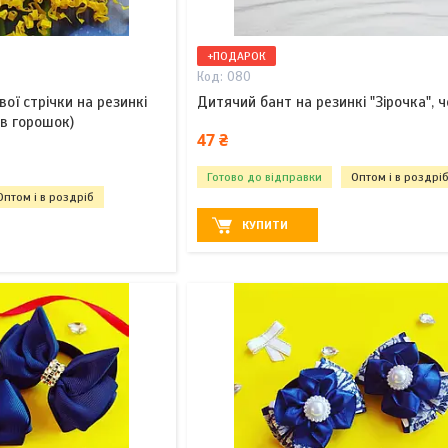
+ПОДАРОК
080
вої стрічки на резинкі
Дитячий бант на резинкі "Зірочка", 
 в горошок)
47 ₴
Готово до відправки
Оптом і в роздрі
Оптом і в роздріб
КУПИТИ