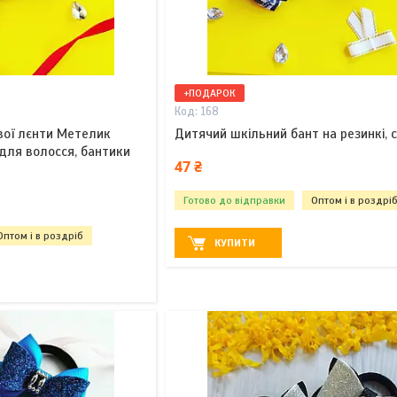
+ПОДАРОК
168
вої лєнти Метелик
Дитячий шкільний бант на резинкі, с
 для волосся, бантики
47 ₴
Готово до відправки
Оптом і в роздрі
Оптом і в роздріб
КУПИТИ