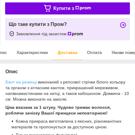
Купити з
Що таке купити з Пром?
Замовлення під захистом
пис
Характеристики
Доставка
Оплата
Умови пове
Опис
Бант на резинці
виконаний з репсової стрічки білого кольору
та органзи з атласним кантом, прикрашений мереживом,
напівнамистинами на нитці, а також кабошоном. Довжина - 10
см. Можна виконати на заколкі.
Ціна вказана за 1 штуку. Чудово тримає волосся,
роблячи зачіску Вашої принцеси неповторною!
Кожна прикраса виготовлена з якісних, різноманітних
матеріалів та пропонується за доступною ціною.
Тільки високоякісна фурнітура!