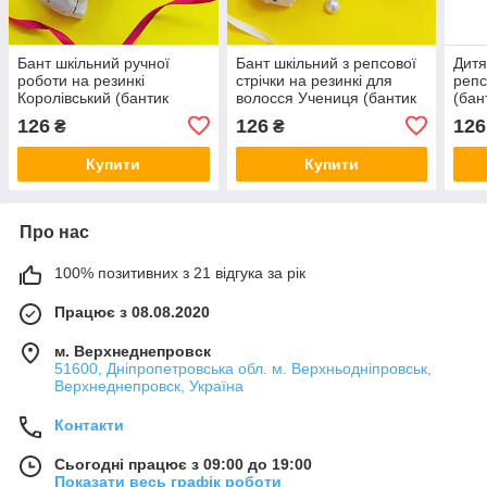
Бант шкільний ручної
Бант шкільний з репсової
Дитя
роботи на резинкі
стрічки на резинкі для
репс
Королівський (бантик
волосся Учениця (бантик
(бан
білий для волосся в
білий з синім канзаші на
ручн
126
126
126
₴
₴
школу, білі банти канзаші
голову, в школу для
воло
на голову)
дівчинки)
для 
Купити
Купити
Про нас
100% позитивних з 21 відгука за рік
Працює з 08.08.2020
м. Верхнеднепровск
51600, Дніпропетровська обл. м. Верхньодніпровськ,
Верхнеднепровск, Україна
Контакти
Сьогодні працює з 09:00 до 19:00
Показати весь графік роботи