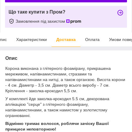
Що таке купити з Пром?
Замовлення під захистом
пис
Характеристики
Доставка
Оплата
Умови пове
Опис
Корона виконана з глітерного фоамірану, прикрашена
мереживом, напівнамистинами, стразами та
напівнамистинами на нитці, а також органзою. Висота корони
- 4 см. Діаметр - 3,5 см. Діаметр всього виробу - 7 см.
Кріплення - заколка-крокодил 5,5 см.
У комплекті йде заколка-крокодил 5.5 см, декорована
аплікацією "серце" з глітерного фоамірану,
напівнамистинами, а також намистом у золотистому
огранюванні.
Відмінно тримає волосся, роблячи зачіску Вашої
принцеси неповторною!