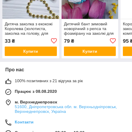
Дитяча заколка з екокожі
Дитячий бант зимовий
Коро
Королева (золотиста,
новорічний з репса та
зако
заколка на голову, для
фоамірану на заколкі для
комп
волосся, корона на
волосся (бантик білий
(рож
33
79
95
₴
₴
заколкі, прикраси канзаші)
шкільний, заколка в школу
ручної роботи)
Купити
Купити
Про нас
100% позитивних з 21 відгука за рік
Працює з 08.08.2020
м. Верхнеднепровск
51600, Дніпропетровська обл. м. Верхньодніпровськ,
Верхнеднепровск, Україна
Контакти