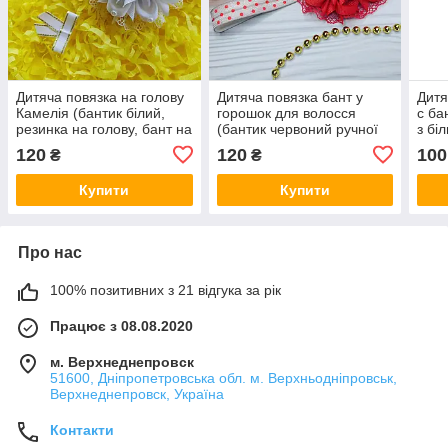
Дитяча повязка на голову
Дитяча повязка бант у
Дитя
Камелія (бантик білий,
горошок для волосся
с ба
резинка на голову, бант на
(бантик червоний ручної
з бі
повязкі, ручної роботи)
роботи на голову канзаші
120
120
100
₴
₴
для дівчаток)
Купити
Купити
Про нас
100% позитивних з 21 відгука за рік
Працює з 08.08.2020
м. Верхнеднепровск
51600, Дніпропетровська обл. м. Верхньодніпровськ,
Верхнеднепровск, Україна
Контакти