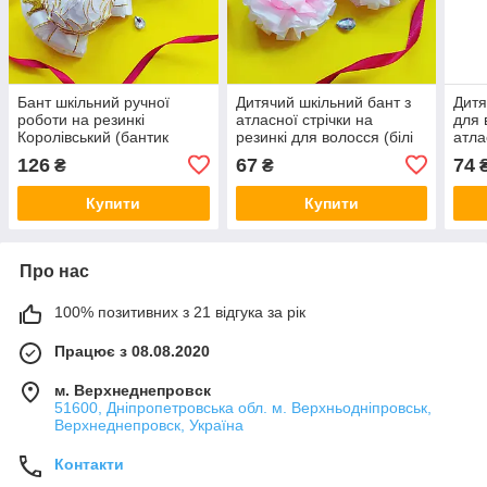
Бант шкільний ручної
Дитячий шкільний бант з
Дитя
роботи на резинкі
атласної стрічки на
для 
Королівський (бантик
резинкі для волосся (білі
атла
білий для волосся в
бантики ручної роботи в
мали
126
67
74
₴
₴
школу, білі банти канзаші
школу канзаші для
в шк
на голову)
дівчинки)
канз
Купити
Купити
Про нас
100% позитивних з 21 відгука за рік
Працює з 08.08.2020
м. Верхнеднепровск
51600, Дніпропетровська обл. м. Верхньодніпровськ,
Верхнеднепровск, Україна
Контакти