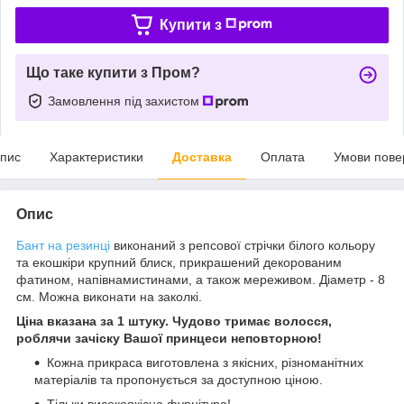
Купити з
Що таке купити з Пром?
Замовлення під захистом
пис
Характеристики
Доставка
Оплата
Умови пове
Опис
Бант на резинці
виконаний з репсової стрічки білого кольору
та екошкіри крупний блиск, прикрашений декорованим
фатином, напівнамистинами, а також мереживом. Діаметр - 8
см. Можна виконати на заколкі.
Ціна вказана за 1 штуку. Чудово тримає волосся,
роблячи зачіску Вашої принцеси неповторною!
Кожна прикраса виготовлена з якісних, різноманітних
матеріалів та пропонується за доступною ціною.
Тільки високоякісна фурнітура!