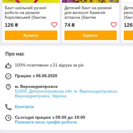
Бант шкільний ручної
Дитячий бант на резинкі
Дитя
роботи на резинкі
для волосся Камелія
репс
Королівський (бантик
атласна (бантик
(бан
білий для волосся в
малиновий ручної роботи
ручн
126
74
126
₴
₴
школу, білі банти канзаші
в школу стиль барбі
воло
на голову)
канзаші на голову)
для 
Купити
Купити
Про нас
100% позитивних з 21 відгука за рік
Працює з 08.08.2020
м. Верхнеднепровск
51600, Дніпропетровська обл. м. Верхньодніпровськ,
Верхнеднепровск, Україна
Контакти
Сьогодні працює з 09:00 до 19:00
Показати весь графік роботи