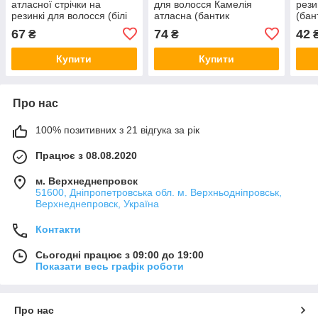
атласної стрічки на
для волосся Камелія
рези
резинкі для волосся (білі
атласна (бантик
(бан
бантики ручної роботи в
малиновий ручної роботи
горо
67
74
42
₴
₴
школу канзаші для
в школу стиль барбі
школ
дівчинки)
канзаші на голову)
канз
Купити
Купити
Про нас
100% позитивних з 21 відгука за рік
Працює з 08.08.2020
м. Верхнеднепровск
51600, Дніпропетровська обл. м. Верхньодніпровськ,
Верхнеднепровск, Україна
Контакти
Сьогодні працює з 09:00 до 19:00
Показати весь графік роботи
Про нас