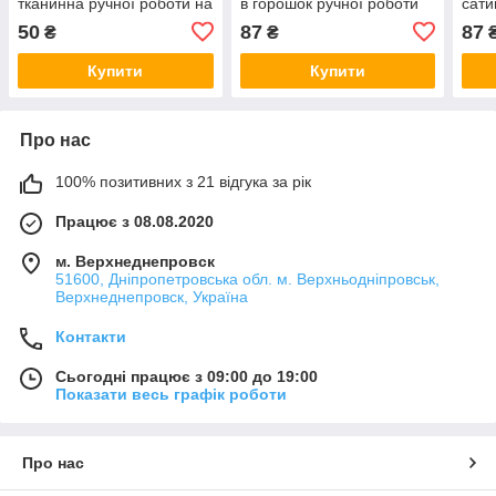
тканинна ручної роботи на
в горошок ручної роботи
сати
голову, модні жіночі
на голову, модні жіночі
рези
50
87
87
₴
₴
аксесуари)
аксесуари)
ткан
Купити
Купити
Про нас
100% позитивних з 21 відгука за рік
Працює з 08.08.2020
м. Верхнеднепровск
51600, Дніпропетровська обл. м. Верхньодніпровськ,
Верхнеднепровск, Україна
Контакти
Сьогодні працює з 09:00 до 19:00
Показати весь графік роботи
Про нас