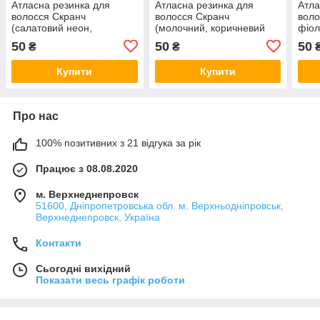
Атласна резинка для
Атласна резинка для
Атла
волосся Скранч
волосся Скранч
воло
(салатовий неон,
(молочний, коричневий
фіол
малиновий ручної роботи,
ручної роботи жіночі
прик
50
50
50
₴
₴
прикраси на голову, модні
прикраси на голову, модні
жіно
жіночі аксесуари)
аксесуари)
Купити
Купити
Про нас
100% позитивних з 21 відгука за рік
Працює з 08.08.2020
м. Верхнеднепровск
51600, Дніпропетровська обл. м. Верхньодніпровськ,
Верхнеднепровск, Україна
Контакти
Сьогодні вихідний
Показати весь графік роботи