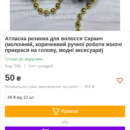
Атласна резинка для волосся Скранч
(молочний, коричневий ручної роботи жіночі
прикраси на голову, модні аксесуари)
Готово до відправки
Код: 586
Опт і роздріб
50
₴
Мінімальна сума замовлення на сайті — 300 ₴
48 ₴
від 10 шт.
Купити
або