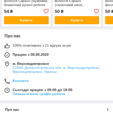
волосся Скранч (бузковий,
волосся Скранч
воло
блакитний ручної роботи
(салатовий неон,
фіол
жіночі прикраси на голову,
малиновий ручної роботи,
прик
54
50
50
₴
₴
аксесуари)
прикраси на голову, модні
жіно
жіночі аксесуари)
Купити
Купити
Про нас
100% позитивних з 21 відгука за рік
Працює з 08.08.2020
м. Верхнеднепровск
51600, Дніпропетровська обл. м. Верхньодніпровськ,
Верхнеднепровск, Україна
Контакти
Сьогодні працює з 09:00 до 19:00
Показати весь графік роботи
Про нас