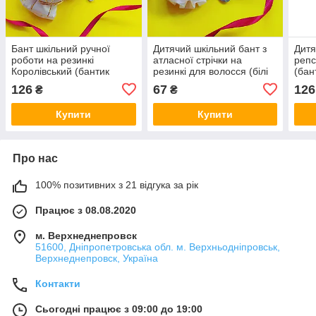
Бант шкільний ручної
Дитячий шкільний бант з
Дитя
роботи на резинкі
атласної стрічки на
репс
Королівський (бантик
резинкі для волосся (білі
(бан
білий для волосся в
бантики ручної роботи в
ручн
126
67
126
₴
₴
школу, білі банти канзаші
школу канзаші для
воло
на голову)
дівчинки)
для 
Купити
Купити
Про нас
100% позитивних з 21 відгука за рік
Працює з 08.08.2020
м. Верхнеднепровск
51600, Дніпропетровська обл. м. Верхньодніпровськ,
Верхнеднепровск, Україна
Контакти
Сьогодні працює з 09:00 до 19:00