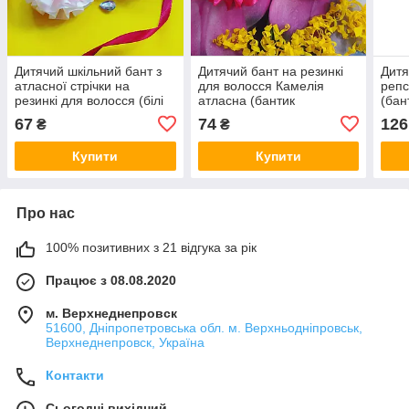
Дитячий шкільний бант з
Дитячий бант на резинкі
Дитя
атласної стрічки на
для волосся Камелія
репс
резинкі для волосся (білі
атласна (бантик
(бан
бантики ручної роботи в
малиновий ручної роботи
ручн
67
74
126
₴
₴
школу канзаші для
в школу стиль барбі
воло
дівчинки)
канзаші на голову)
для 
Купити
Купити
Про нас
100% позитивних з 21 відгука за рік
Працює з 08.08.2020
м. Верхнеднепровск
51600, Дніпропетровська обл. м. Верхньодніпровськ,
Верхнеднепровск, Україна
Контакти
Сьогодні вихідний