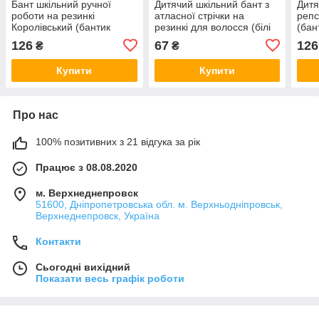
Бант шкільний ручної
Дитячий шкільний бант з
Дитя
роботи на резинкі
атласної стрічки на
репс
Королівський (бантик
резинкі для волосся (білі
(бан
білий для волосся в
бантики ручної роботи в
ручн
126
67
126
₴
₴
школу, білі банти канзаші
школу канзаші для
воло
на голову)
дівчинки)
для 
Купити
Купити
Про нас
100% позитивних з 21 відгука за рік
Працює з 08.08.2020
м. Верхнеднепровск
51600, Дніпропетровська обл. м. Верхньодніпровськ,
Верхнеднепровск, Україна
Контакти
Сьогодні вихідний
Показати весь графік роботи