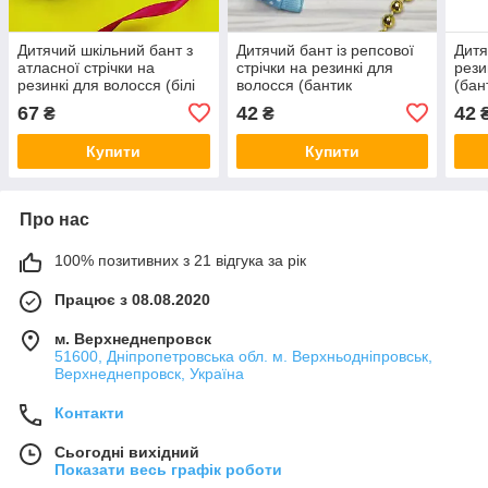
Дитячий шкільний бант з
Дитячий бант із репсової
Дитя
атласної стрічки на
стрічки на резинкі для
рези
резинкі для волосся (білі
волосся (бантик
(бан
бантики ручної роботи в
блакитний у горошок в
горо
67
42
42
₴
₴
школу канзаші для
школу садок, шкільний
школ
дівчинки)
канзаші для дівчинки)
канз
Купити
Купити
Про нас
100% позитивних з 21 відгука за рік
Працює з 08.08.2020
м. Верхнеднепровск
51600, Дніпропетровська обл. м. Верхньодніпровськ,
Верхнеднепровск, Україна
Контакти
Сьогодні вихідний
Показати весь графік роботи