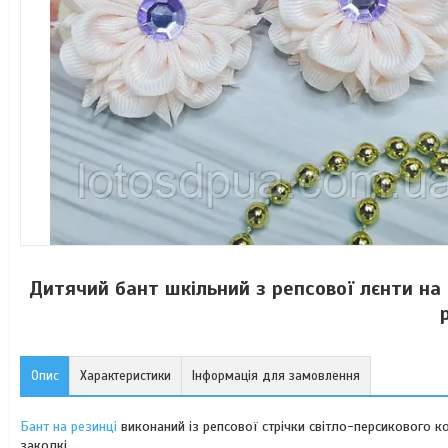
Дитячий бант шкільний з репсової лєнти на
Опис
Характеристики
Інформація для замовлення
Бант на резинці
виконаний із репсової стрічки світло-персикового к
заколкі.