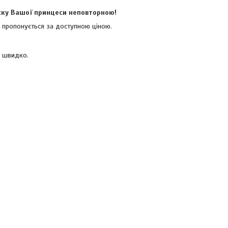
іску Вашої принцеси неповторною!
 і пропонується за доступною ціною.
р швидко.