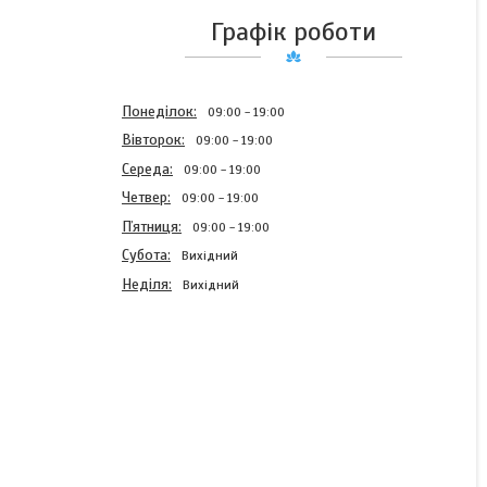
Графік роботи
Понеділок
09:00
19:00
Вівторок
09:00
19:00
Середа
09:00
19:00
Четвер
09:00
19:00
Пʼятниця
09:00
19:00
Субота
Вихідний
Неділя
Вихідний
Дитячий бант шкільний з
репсової лєнти на резинкі
для волосся Камелія
(бантик персиковий в
школу ручної роботи)