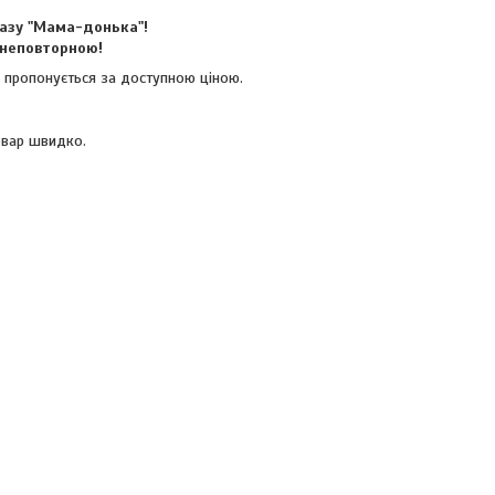
разу "Мама-донька"!
у неповторною!
 і пропонується за доступною ціною.
овар швидко.