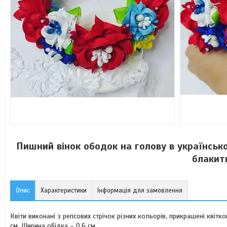
Пишний вінок ободок на голову в українськ
блакитн
Опис
Характеристики
Інформація для замовлення
Квіти виконані з репсових стрічок різних кольорів, прикрашені квітк
см. Ширина обідка – 0,6 см.