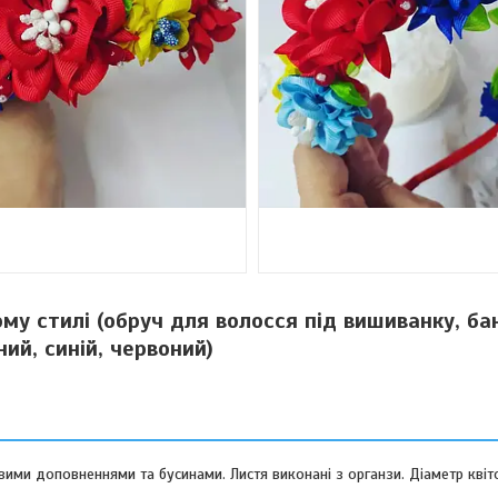
ому стилі (обруч для волосся під вишиванку, б
ий, синій, червоний)
овими доповненнями та бусинами. Листя виконані з органзи. Діаметр квіто