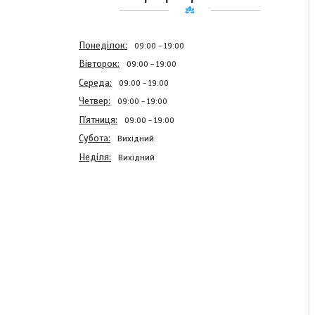
Понеділок
09:00
19:00
Вівторок
09:00
19:00
Середа
09:00
19:00
Четвер
09:00
19:00
Пʼятниця
09:00
19:00
Субота
Вихідний
Неділя
Вихідний
Пишний вінок ободок на
голову в українському
стилі (обруч для волосся
під вишиванку, бант
жовто-блакитний, синій,
червоний)
Готово до відправки