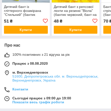
Дитячий бант із
Дитячий бант з репсової
Бант
гліттерного фоамірана
лєнти на резинкі "Віола"
стрі
"Стильний" (бантик
(бантик червоний, бант на
(бан
жовтий, резинка для
голову, резинка для
роже
51
48
70
₴
₴
волосся, бант на резинкі
волосся, бантики)
робо
на голову)
Купити
Купити
Про нас
100% позитивних з 21 відгука за рік
Працює з 08.08.2020
м. Верхнеднепровск
51600, Дніпропетровська обл. м. Верхньодніпровськ,
Верхнеднепровск, Україна
Контакти
Сьогодні працює з 09:00 до 19:00
Показати весь графік роботи