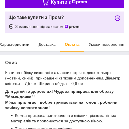
Купити з
Що таке купити з Пром?
Замовлення під захистом
Характеристики
Доставка
Оплата
Умови повернення
Опис
Квіти на обідку виконані з атласних стрічок двох кольорів
(жовтий, синій), прикрашені квітковим доповненням. Діаметр
квіточки – 7,5 см. Ширина обідка – 0,6 см.
Для дітей та дорослих! Чудова прикраса для образу
"Мама-дочка"!
М'яко прилягає і добре тримається на голові, роблячи
зачіску неповторною!
Кожна прикраса виготовлена з якісних, різноманітних
матеріалів та пропонується за доступною ціною.
Тільки високоякісна фурнітура.