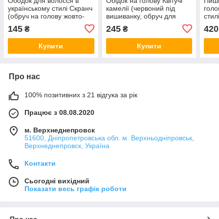
Ободок для волосся в
Обідок на голову Квітучі
Пишн
українському стилі Скранч
камелії (червоний під
голо
(обруч на голову жовто-
вишиванку, обруч для
стил
синій під вишиванку,
волосся, вінок на голову)
під 
145
245
420
₴
₴
шкільний ручної роботи,
жовт
святковий)
черв
Купити
Купити
Про нас
100% позитивних з 21 відгука за рік
Працює з 08.08.2020
м. Верхнеднепровск
51600, Дніпропетровська обл. м. Верхньодніпровськ,
Верхнеднепровск, Україна
Контакти
Сьогодні вихідний
Показати весь графік роботи
Про нас