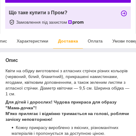
Що таке купити з Пром?
Замовлення під захистом
пис
Характеристики
Доставка
Оплата
Умови пове
Опис
Квіти на обідку виготовлені з атласних стрічок різних кольорів
(червоний, білий, блакитний), прикрашені намистинами,
ягодами, квітковим доповненням, а також зеленим листям з
атласної стрічки. Діаметр квіточки — 9,5 см. Ширина обідка —
1 см.
Для дітей і дорослих! Чудова прикраса для образу
"Мама-дочка"!
М'яко прилягає і відмінно тримається на голові, роблячи
зачіску неповторною!
Кожну прикрасу вироблено з якісних, різноманітних
матеріалів і пропонується за доступною ціною.