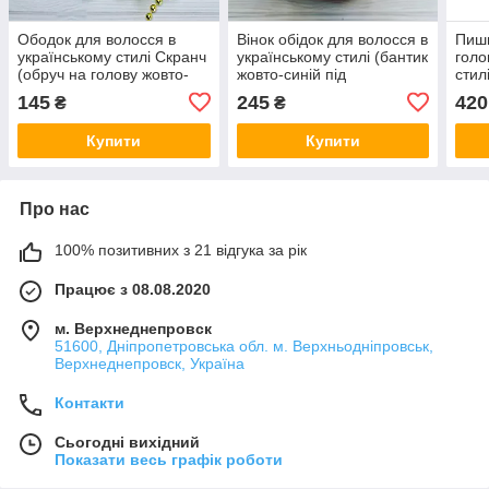
Ободок для волосся в
Вінок обідок для волосся в
Пишн
українському стилі Скранч
українському стилі (бантик
голо
(обруч на голову жовто-
жовто-синій під
стил
синій під вишиванку,
вишиванку, обруч ручної
під 
145
245
420
₴
₴
шкільний ручної роботи,
роботи на голову)
жовт
святковий)
черв
Купити
Купити
Про нас
100% позитивних з 21 відгука за рік
Працює з 08.08.2020
м. Верхнеднепровск
51600, Дніпропетровська обл. м. Верхньодніпровськ,
Верхнеднепровск, Україна
Контакти
Сьогодні вихідний
Показати весь графік роботи