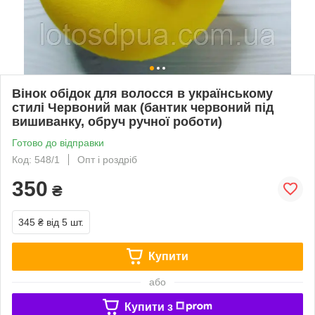
Вінок обідок для волосся в українському
стилі Червоний мак (бантик червоний під
вишиванку, обруч ручної роботи)
Готово до відправки
Код: 548/1
Опт і роздріб
350
₴
345 ₴
від 5 шт.
Купити
або
Купити з