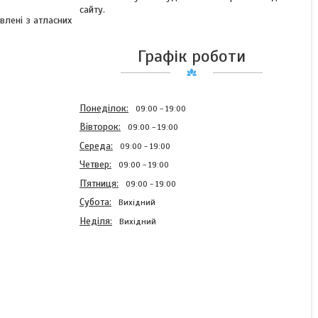
сайту.
влені з атласних
Графік роботи
Понеділок
09:00
19:00
Вівторок
09:00
19:00
Середа
09:00
19:00
Четвер
09:00
19:00
Пʼятниця
09:00
19:00
Субота
Вихідний
Неділя
Вихідний
Модний бант із репсової
стрічки на резинці з
підвісками (бантик
рожевий неон для