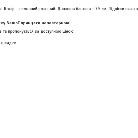
. Колір – неоновий рожевий. Довжина бантика - 7,5 см. Підвіски вигото
іску Вашої принцеси неповторною!
ів та пропонується за доступною ціною.
р швидко.