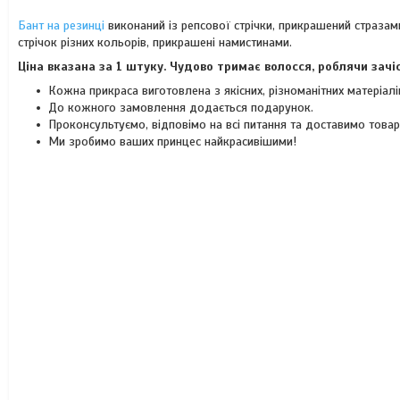
Бант на резинці
виконаний із репсової стрічки, прикрашений стразами
стрічок різних кольорів, прикрашені намистинами.
Ціна вказана за 1 штуку. Чудово тримає волосся, роблячи зач
Кожна прикраса виготовлена з якісних, різноманітних матеріал
До кожного замовлення додається подарунок.
Проконсультуємо, відповімо на всі питання та доставимо това
Ми зробимо ваших принцес найкрасивішими!