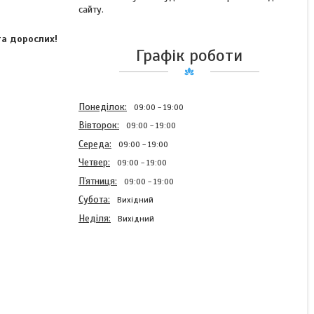
сайту.
та дорослих!
Графік роботи
Понеділок
09:00
19:00
Вівторок
09:00
19:00
Середа
09:00
19:00
Четвер
09:00
19:00
Пʼятниця
09:00
19:00
Субота
Вихідний
Неділя
Вихідний
Об'ємна модна резинка
для волосся тканинна
Скранч (резинка на голову