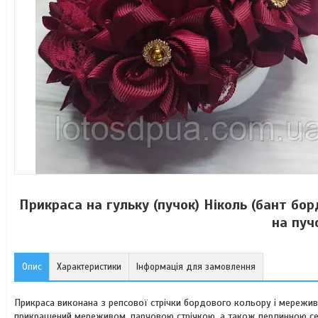
Прикраса на гульку (пучок) Ніколь (бант бор
на пуч
Опис
Характеристики
Інформація для замовлення
Прикраса виконана з репсової стрічки бордового кольору і мережива.
прикрашений мереживом, парчовою стрічкою, а також перлинною с