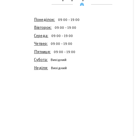
Понеділок
09:00
19:00
Вівторок
09:00
19:00
Середа
09:00
19:00
Четвер
09:00
19:00
Пʼятниця
09:00
19:00
Субота
Вихідний
Неділя
Вихідний
Прикраса на гульку
(пучок) Ніколь (бант
бордовий на голову,
бантики на резинкі для
волосся, резинка на
пучок, дитячі прикраси)
Готово до відправки