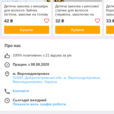
Дитяча заколка з екошкіри
Дитяча заколка з репсової
Дитя
для волосся Зайчик
стрічки для волосся
Коро
(м'ятна, заколки на голову
(червона, заколочки на
зако
ручної роботи, прикраси
голову канзаші, заколки
воло
42
32
33
₴
₴
для зачісок)
ручної роботи)
зако
Купити
Купити
Про нас
100% позитивних з 21 відгука за рік
Працює з 08.08.2020
м. Верхнеднепровск
51600, Дніпропетровська обл. м. Верхньодніпровськ,
Верхнеднепровск, Україна
Контакти
Сьогодні вихідний
Показати весь графік роботи