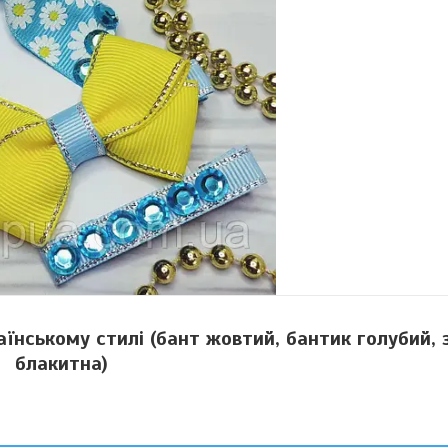
аїнському стилі (бант жовтий, бантик голубий, 
блакитна)