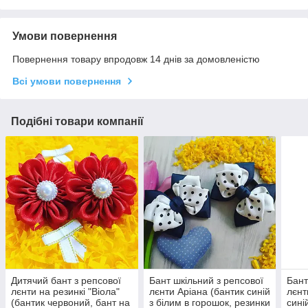
Умови повернення
Повернення товару впродовж 14 днів за домовленістю
Всі умови повернення
Подібні товари компанії
Дитячий бант з репсової
Бант шкільний з репсової
Бант
лєнти на резинкі "Віола"
лєнти Аріана (бантик синій
лєнт
(бантик червоний, бант на
з білим в горошок, резинки
сині