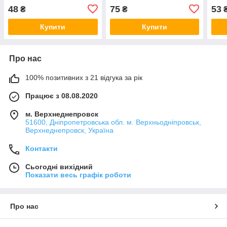
голову, резинка для
для волосся, бант на
воло
48
75
53
₴
₴
волосся, бантики)
резинкі)
голо
Купити
Купити
Про нас
100% позитивних з 21 відгука за рік
Працює з 08.08.2020
м. Верхнеднепровск
51600, Дніпропетровська обл. м. Верхньодніпровськ,
Верхнеднепровск, Україна
Контакти
Сьогодні вихідний
Показати весь графік роботи
Про нас