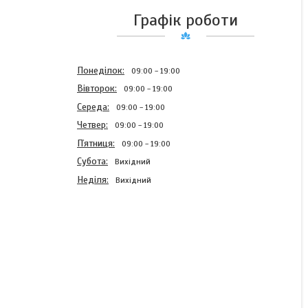
Графік роботи
Понеділок
09:00
19:00
Вівторок
09:00
19:00
Середа
09:00
19:00
Четвер
09:00
19:00
Пʼятниця
09:00
19:00
Субота
Вихідний
Неділя
Вихідний
Бантик з косичками в
українському стилі
"Ультрамодний" (бант
жовто-синій під
вишиванку, резинки для
волосся)