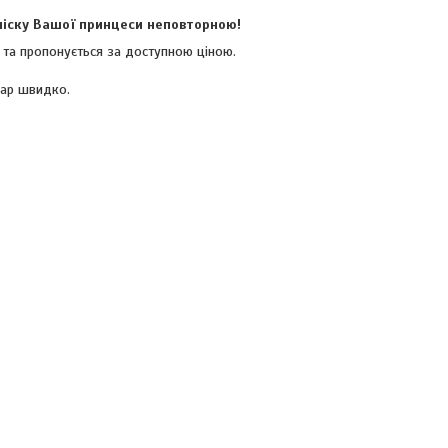
ачіску Вашої принцеси неповторною!
в та пропонується за доступною ціною.
вар швидко.