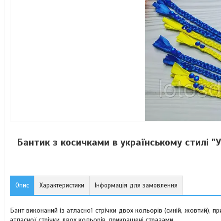
Бантик з косичками в українському стилі "
Опис
Характеристики
Інформація для замовлення
Бант виконаний із атласної стрічки двох кольорів (синій, жовтий), 
атласної стрічки двох кольорів, прикрашені стразами.