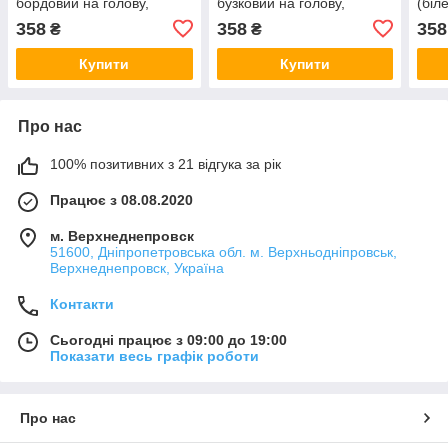
бордовий на голову,
бузковий на голову,
(біл
бантики на резинкі для
бантики на резинкі для
рези
358
358
358
₴
₴
волосся, резинка на
волосся, прикраси ручної
пучок, дитячі прикраси)
роботи)
Купити
Купити
Про нас
100% позитивних з 21 відгука за рік
Працює з 08.08.2020
м. Верхнеднепровск
51600, Дніпропетровська обл. м. Верхньодніпровськ,
Верхнеднепровск, Україна
Контакти
Сьогодні працює з 09:00 до 19:00
Показати весь графік роботи
Про нас