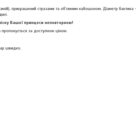
синій), прикрашений стразами та об'ємним кабошоном. Діаметр бантика -
дил.
ачіску Вашої принцеси неповторною!
та пропонується за доступною ціною.
вар швидко.