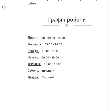
сайту.
 7,5
Графік роботи
Понеділок
09:00
19:00
Вівторок
09:00
19:00
Середа
09:00
19:00
Четвер
09:00
19:00
Пʼятниця
09:00
19:00
Субота
Вихідний
Неділя
Вихідний
Бант для волосся в
українському стилі на
резинкі Камелія (бантик
жовто-синій ручної