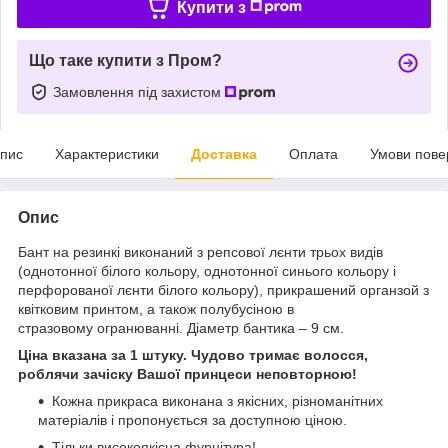
Купити з
Що таке купити з Пром?
Замовлення під захистом
пис
Характеристики
Доставка
Оплата
Умови пове
Опис
Бант на резинкі виконаний з репсової лєнти трьох видів
(однотонної білого кольору, однотонної синього кольору і
перфорованої лєнти білого кольору), прикрашений органзой з
квітковим принтом, а також полубусіною в
стразовому огранюванні. Діаметр бантика – 9 см.
Ціна вказана за 1 штуку. Чудово тримає волосся,
роблячи зачіску Вашої принцеси неповторною!
Кожна прикраса виконана з якісних, різноманітних
матеріалів і пропонується за доступною ціною.
Тільки високоякісна фурнітура!