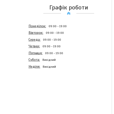
Графік роботи
Понеділок
09:00
19:00
Вівторок
09:00
19:00
Середа
09:00
19:00
Четвер
09:00
19:00
Пʼятниця
09:00
19:00
Субота
Вихідний
Неділя
Вихідний
Дитячий обідок з бантом
для волосся Амелія,
рожевий