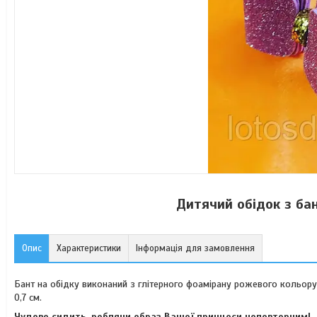
Дитячий обідок з ба
Опис
Характеристики
Інформація для замовлення
Бант на обідку виконаний з глітерного фоамірану рожевого кольору
0,7 см.
Чудово сидить, роблячи образ Вашої принцеси неповторним!