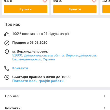
42
90
42
₴
₴
для зачісок)
школу на голову, канзаші)
дівч
Купити
Купити
Про нас
100% позитивних з 21 відгука за рік
Працює з 08.08.2020
м. Верхнеднепровск
51600, Дніпропетровська обл. м. Верхньодніпровськ,
Верхнеднепровск, Україна
Контакти
Сьогодні працює з 09:00 до 19:00
Показати весь графік роботи
Про нас
Контакти