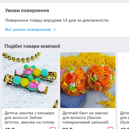
Умови повернення
Повернення товару впродовж 14 днів за домовленістю
Всі умови повернення
Подібні товари компанії
Дитяча заколка з екошкіри
Дитячий бант на заколкі
Дитя
для волосся Зайчик
для волосся (бантик
для 
(м'ятна, заколки на голову
помаранчевий шкільний,
(буз
ручної роботи, прикраси
заколка ручної роботи в
голо