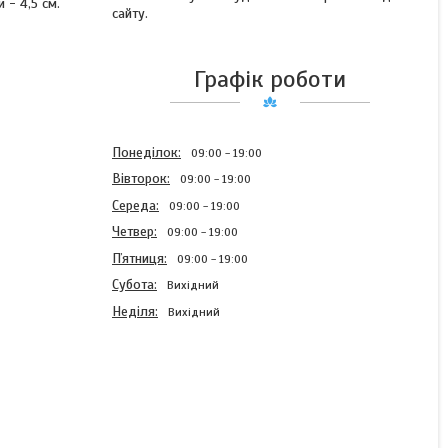
 - 4,5 см.
сайту.
Графік роботи
Понеділок
09:00
19:00
Вівторок
09:00
19:00
Середа
09:00
19:00
Четвер
09:00
19:00
Пʼятниця
09:00
19:00
Субота
Вихідний
Неділя
Вихідний
Дитяча заколка з
екошкіри Зірочка,