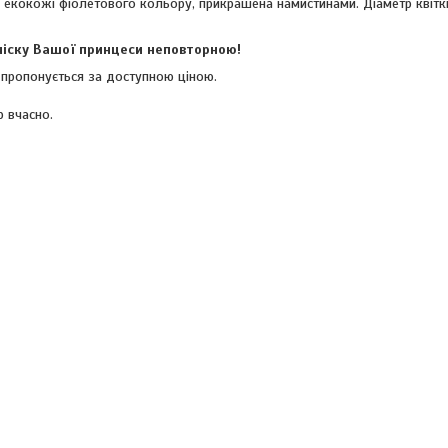
 екокожі фіолетового кольору, прикрашена намистинами. Діаметр квітки
ачіску Вашої принцеси неповторною!
і пропонується за доступною ціною.
р вчасно.