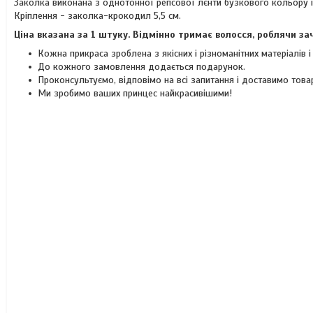
Заколка виконана з однотонної репсової лєнти бузкового кольору і
Кріплення - заколка-крокодил 5,5 см.
Ціна вказана за 1 штуку. Відмінно тримає волосся, роблячи з
Кожна прикраса зроблена з якісних і різноманітних матеріалів 
До кожного замовлення додається подарунок.
Проконсультуємо, відповімо на всі запитання і доставимо това
Ми зробимо ваших принцес найкрасивішими!