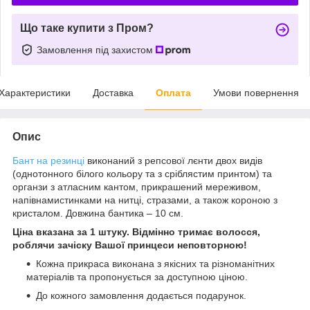
Що таке купити з Пром?
Замовлення під захистом
Характеристики
Доставка
Оплата
Умови повернення
Опис
Бант на резинці
виконаний з репсової лєнти двох видів
(однотонного білого кольору та з сріблястим принтом) та
органзи з атласним кантом, прикрашений мереживом,
напівнамистинками на нитці, стразами, а також короною з
кристалом. Довжина бантика – 10 см.
Ціна вказана за 1 штуку. Відмінно тримає волосся,
роблячи зачіску Вашої принцеси неповторною!
Кожна прикраса виконана з якісних та різноманітних
матеріалів та пропонується за доступною ціною.
До кожного замовлення додається подарунок.