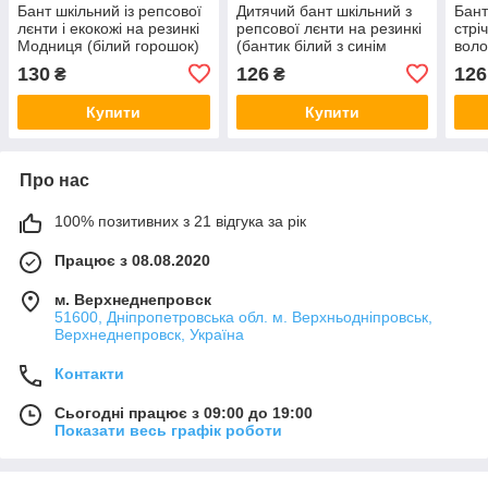
Бант шкільний із репсової
Дитячий бант шкільний з
Бант
лєнти і екокожі на резинкі
репсової лєнти на резинкі
стрі
Модниця (білий горошок)
(бантик білий з синім
воло
ручної роботи для
біли
130
126
126
₴
₴
волосся, в школу канзаші
голо
для дівчинки)
дівч
Купити
Купити
Про нас
100% позитивних з 21 відгука за рік
Працює з 08.08.2020
м. Верхнеднепровск
51600, Дніпропетровська обл. м. Верхньодніпровськ,
Верхнеднепровск, Україна
Контакти
Сьогодні працює з 09:00 до 19:00
Показати весь графік роботи