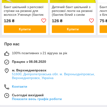
Бант шкільний з репсової
Дитячий бант шкільний з
Бант
стрічки на резинкі для
репсової лєнти на резинкі
лєнт
волосся Учениця (бантик
(бантик білий з синім
з бі
білий з синім канзаші на
ручної роботи для
для 
126
126
75
₴
₴
голову, в школу для
волосся, в школу канзаші
рези
дівчинки)
для дівчинки)
Купити
Купити
Про нас
100% позитивних з 21 відгука за рік
Працює з 08.08.2020
м. Верхнеднепровск
51600, Дніпропетровська обл. м. Верхньодніпровськ,
Верхнеднепровск, Україна
Контакти
Сьогодні вихідний
Показати весь графік роботи