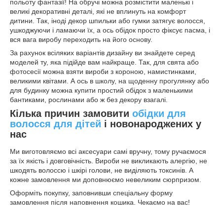
польоту фантазії! На обручі можна розмістити маленькі і
великі декоративні деталі, які не вплинуть на комфорт
дитини. Так, іноді декор шпильки або гумки затягує волосся,
ушкоджуючи і ламаючи їх, а ось обідок просто фіксує пасма, і
вся вага виробу переходить на його основу.
За рахунок всіляких варіантів дизайну ви знайдете серед
моделей ту, яка підійде вам найкраще. Так, для свята або
фотосесії можна взяти вироби з короною, намистинками,
великими квітами. А ось в школу, на щоденну прогулянку або
для будинку можна купити простий обідок з маленькими
бантиками, рослинами або ж без декору взагалі.
Кілька причин замовити
обідки для
волосся для дітей
і новонароджених у
нас
Ми виготовляємо всі аксесуари самі вручну, тому ручаємося
за їх якість і довговічність. Вироби не викликають алергію, не
шкодять волоссю і шкірі голови, не виділяють токсинів. А
кожне замовлення ми доповнюємо невеликим сюрпризом.
Оформіть покупку, заповнивши спеціальну форму
замовлення після наповнення кошика. Чекаємо на вас!